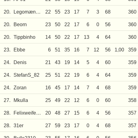
20.
Legomænnchen
22
55
23
17
7
3
68
360
20.
Beorn
23
50
22
17
6
0
56
360
20.
Tippbinho
14
50
22
17
13
4
64
360
23.
Ebbe
6
51
35
16
7
12
56
1,00
359
24.
Denis
21
43
19
14
5
4
60
359
24.
StefanS_82
25
51
22
19
6
4
64
359
24.
Zoran
16
45
17
14
7
4
68
359
27.
Mkulla
25
49
22
12
6
0
60
358
28.
Felixweifenbach
20
48
27
15
6
4
56
357
28.
31er
27
59
23
17
0
4
68
357