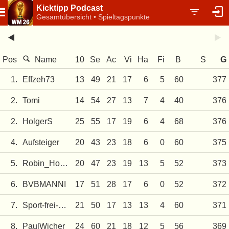
Kicktipp Podcast
Gesamtübersicht • Spieltagspunkte
Pos
Name
10
Se
Ac
Vi
Ha
Fi
B
S
G
1.
Effzeh73
13
49
21
17
6
5
60
377
2.
Tomi
14
54
27
13
7
4
40
376
2.
HolgerS
25
55
17
19
6
4
68
376
4.
Aufsteiger
20
43
23
18
6
0
60
375
5.
Robin_Hood
20
47
23
19
13
5
52
373
6.
BVBMANNI
17
51
28
17
6
0
52
372
7.
Sport-frei-WM
21
50
17
13
13
4
60
371
8.
PaulWicher
24
60
21
18
12
5
56
369