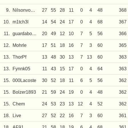
9.
Nilsonvomdach
27
55
28
11
0
4
48
368
10.
m1tch3l
14
54
24
17
0
4
68
367
11.
guardabosque
20
49
12
10
7
5
56
366
12.
Mohrle
17
51
18
16
7
3
60
365
13.
ThorPf
13
48
30
13
7
13
60
363
13.
Fynnk05
11
43
15
17
0
4
64
363
15.
000Lacoste
30
52
18
11
6
5
56
362
15.
Bolzer1893
21
59
24
19
0
4
48
362
15.
Chem
24
53
23
13
12
4
52
362
18.
Live
27
52
22
16
7
3
60
361
18.
AF91
21
58
18
19
6
4
68
361