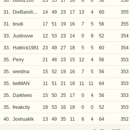
30.
Bulls2310
23
55
17
16
6
0
56
356
31.
DieBarsilianer
14
49
23
17
13
4
60
355
31.
brudi
17
51
19
16
7
5
56
355
33.
Justinsvw
12
53
23
14
0
8
52
354
33.
Hattrick1981
23
49
27
18
5
5
60
354
35.
Perry
21
48
23
15
12
4
56
353
35.
werdina
15
52
19
16
7
5
56
353
35.
betMAN
11
51
21
18
11
11
64
353
35.
Darkhero
15
50
25
17
0
4
56
353
35.
freakcity
18
53
16
18
0
0
52
353
40.
Joshuaklk
13
49
35
11
6
4
64
352