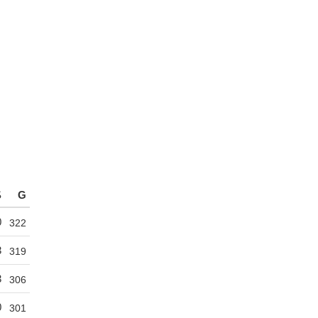
S
G
0
322
3
319
3
306
0
301