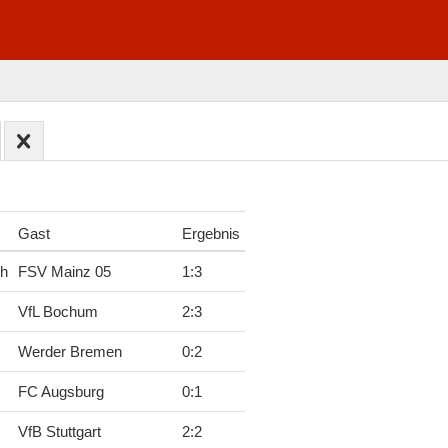
Gast
Ergebnis
ch
FSV Mainz 05
1
:
3
VfL Bochum
2
:
3
Werder Bremen
0
:
2
FC Augsburg
0
:
1
VfB Stuttgart
2
:
2