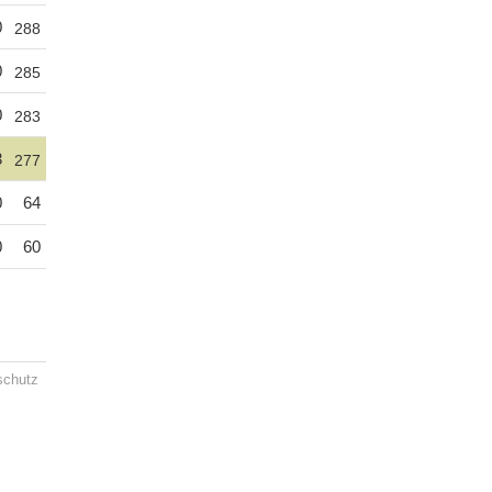
0
288
0
285
0
283
3
277
0
64
0
60
schutz