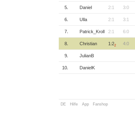
5.
Daniel
2:1
3:0
6.
Ulla
2:1
3:1
7.
Patrick_Kroll
2:1
6:0
8.
Christian
1:2
4:0
2
9.
JulianB
10.
DanielK
DE
Hilfe
App
Fanshop