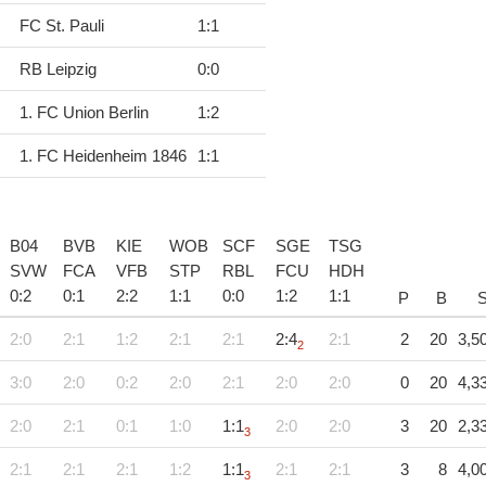
FC St. Pauli
1
:
1
RB Leipzig
0
:
0
1. FC Union Berlin
1
:
2
1. FC Heidenheim 1846
1
:
1
B04
BVB
KIE
WOB
SCF
SGE
TSG
SVW
FCA
VFB
STP
RBL
FCU
HDH
0
:
2
0
:
1
2
:
2
1
:
1
0
:
0
1
:
2
1
:
1
P
B
2:0
2:1
1:2
2:1
2:1
2:4
2:1
2
20
3,5
2
3:0
2:0
0:2
2:0
2:1
2:0
2:0
0
20
4,3
2:0
2:1
0:1
1:0
1:1
2:0
2:0
3
20
2,3
3
2:1
2:1
2:1
1:2
1:1
2:1
2:1
3
8
4,0
3