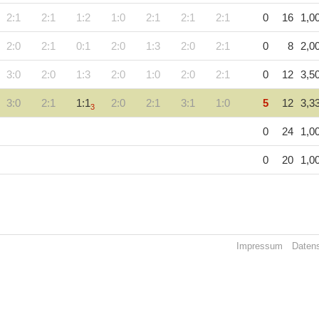
2:1
2:1
1:2
1:0
2:1
2:1
2:1
0
16
1,0
2:0
2:1
0:1
2:0
1:3
2:0
2:1
0
8
2,0
3:0
2:0
1:3
2:0
1:0
2:0
2:1
0
12
3,5
3:0
2:1
1:1
2:0
2:1
3:1
1:0
5
12
3,3
3
0
24
1,0
0
20
1,0
Impressum
Daten