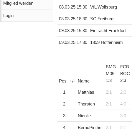
Mitglied werden
08.03.25 15:30
VfL Wolfsburg
Login
08.03.25 18:30
SC Freiburg
09.03.25 15:30
Eintracht Frankfurt
09.03.25 17:30
1899 Hoffenheim
BMG
FCB
M05
BOC
1
:
3
2
:
3
Pos
+/-
Name
1.
Matthias
2:1
2:0
2.
Thorsten
2:1
4:0
3.
Nicolle
3:0
4.
BerndPinther
2:1
2:1