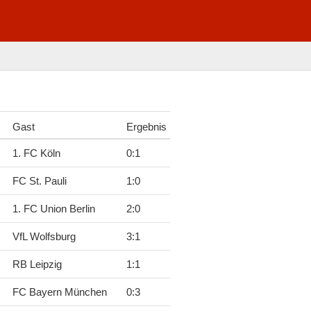
Gast
Ergebnis
1. FC Köln
0
:
1
FC St. Pauli
1
:
0
1. FC Union Berlin
2
:
0
VfL Wolfsburg
3
:
1
RB Leipzig
1
:
1
FC Bayern München
0
:
3