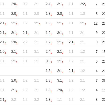
1:1
2:0
0:2
3:1
2:4
3:1
1:1
2:2
7
2
3
1
1
2
1:1
2:0
1:1
2:0
1:3
2:0
1:1
1:0
5
2
3
1
1
2:1
3:1
1:2
1:1
1:3
2:1
1:1
1:1
12
2
2
2
3
1
2
2
2:1
3:1
2:1
2:1
1:2
3:1
1:1
2:1
9
2
2
2
1
1
1
2:1
2:0
2:2
2:1
1:2
2:1
2:1
2:1
9
2
2
3
1
2
1
1:0
2:1
1:1
3:1
2:4
2:1
1:1
1:2
7
1
3
1
1
2
1:1
2:1
1:1
2:1
0:3
2:1
1:2
2:1
6
2
1
3
2
1:3
2:1
2:1
1:2
4
2
1
2
1
1:1
2:0
1:2
2:1
1:3
3:1
1:2
2:1
7
2
3
1
1
1:1
3:1
1:2
2:1
1:3
2:0
1:2
1:2
4
1
2
1
1
2:1
2:2
1:2
3:2
1:3
1:1
1:2
2:1
3
2
2
1