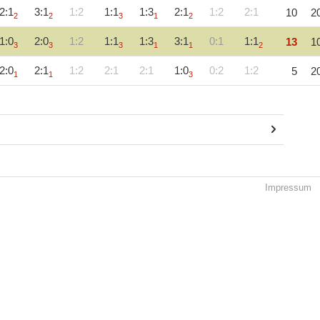
2:1
3:1
1:2
1:1
1:3
2:1
1:2
2:1
10
2
2
2
3
1
2
1:0
2:0
1:2
1:1
1:3
3:1
0:1
1:1
13
1
3
3
3
1
1
2
2:0
2:1
1:2
2:1
2:1
1:0
0:2
1:2
5
2
1
1
3
Impressum