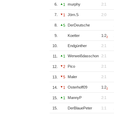
6.
murphy
2:1
1
7.
Jörn.S
2:0
1
8.
DerDeutsche
5
9.
Koetter
1:2
2
10.
Endgünther
2:1
Werweißdasschon
2:1
11.
1
Pico
2:1
12.
2
Maler
2:1
13.
5
Osterhoff09
1:2
14.
1
2
MannyP
2:1
15.
1
15.
DerBlauePeter
1:1