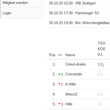
Mitglied werden
05.10.25 15:30
VfB Stuttgart
Login
05.10.25 17:30
Hamburger SV
05.10.25 19:30
Bor. Mönchengladba
TSG
KOE
0
:
1
Pos
+/-
Name
1.
Onkel-Andre
1:2
2
2.
Comander
2:1
3
3.
K.Hilbi
1
4.
Wessi2
2:1
5.
Hilbi
2:1
3