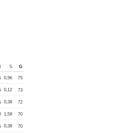
B
S
G
5
0,96
75
0,12
5
73
0,38
5
72
0
1,58
70
0,38
5
70