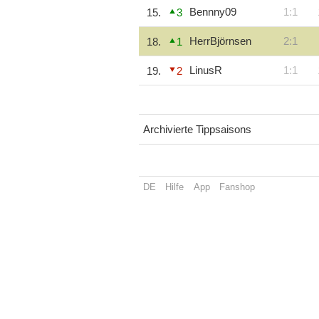
Bennny09
1:1
15.
3
HerrBjörnsen
2:1
18.
1
LinusR
1:1
19.
2
Archivierte Tippsaisons
DE
Hilfe
App
Fanshop