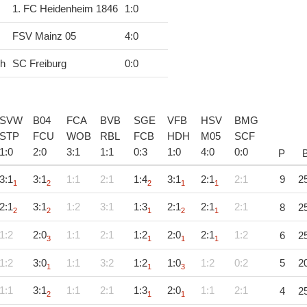
1. FC Heidenheim 1846
1
:
0
FSV Mainz 05
4
:
0
ch
SC Freiburg
0
:
0
SVW
B04
FCA
BVB
SGE
VFB
HSV
BMG
STP
FCU
WOB
RBL
FCB
HDH
M05
SCF
1
:
0
2
:
0
3
:
1
1
:
1
0
:
3
1
:
0
4
:
0
0
:
0
P
3:1
3:1
1:1
2:1
1:4
3:1
2:1
2:1
9
2
1
2
2
1
1
2:1
3:1
1:2
3:1
1:3
2:1
2:1
2:1
8
2
2
2
1
2
1
1:2
2:0
1:1
2:1
1:2
2:0
2:1
1:2
6
2
3
1
1
1
1:2
3:0
1:1
3:2
1:2
1:0
1:2
0:2
5
2
1
1
3
1:1
3:1
1:1
2:1
1:3
2:0
1:1
2:1
4
2
2
1
1