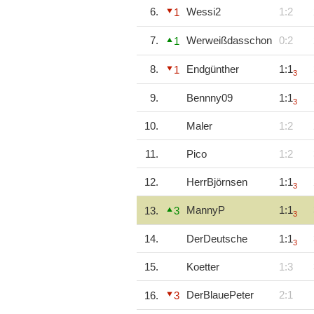
6.
Wessi2
1:2
1
7.
Werweißdasschon
0:2
1
8.
Endgünther
1:1
1
3
9.
Bennny09
1:1
3
10.
Maler
1:2
11.
Pico
1:2
12.
HerrBjörnsen
1:1
3
MannyP
1:1
13.
3
3
14.
DerDeutsche
1:1
3
15.
Koetter
1:3
DerBlauePeter
2:1
16.
3