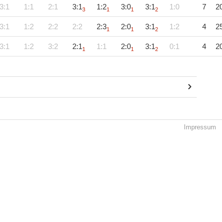
3:1
1:1
2:1
3:1
1:2
3:0
3:1
1:0
7
2
3
1
1
2
3:1
1:2
2:2
2:2
2:3
2:0
3:1
1:2
4
2
1
1
2
3:1
1:2
3:2
2:1
1:1
2:0
3:1
0:1
4
2
1
1
2
Impressum