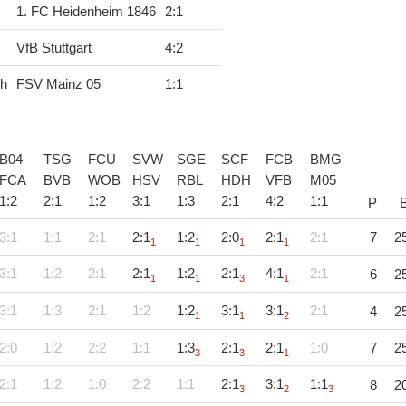
1. FC Heidenheim 1846
2
:
1
VfB Stuttgart
4
:
2
ch
FSV Mainz 05
1
:
1
B04
TSG
FCU
SVW
SGE
SCF
FCB
BMG
FCA
BVB
WOB
HSV
RBL
HDH
VFB
M05
1
:
2
2
:
1
1
:
2
3
:
1
1
:
3
2
:
1
4
:
2
1
:
1
P
3:1
1:1
2:1
2:1
1:2
2:0
2:1
2:1
7
2
1
1
1
1
3:1
1:2
2:1
2:1
1:2
2:1
4:1
2:1
6
2
1
1
3
1
3:1
1:3
2:1
1:2
1:2
3:1
3:1
2:1
4
2
1
1
2
2:0
1:2
2:2
1:1
1:3
2:1
2:1
1:0
7
2
3
3
1
2:1
1:2
1:0
2:2
1:1
2:1
3:1
1:1
8
2
3
2
3