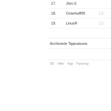
17.
Jörn.S
18.
Osterhoff09
1:2
19.
LinusR
1:2
Archivierte Tippsaisons
DE
Hilfe
App
Fanshop