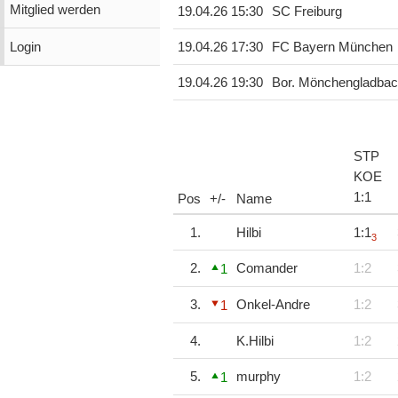
Mitglied werden
19.04.26 15:30
SC Freiburg
Login
19.04.26 17:30
FC Bayern München
19.04.26 19:30
Bor. Mönchengladba
STP
KOE
1
:
1
Pos
+/-
Name
1.
Hilbi
1:1
3
2.
Comander
1:2
1
3.
Onkel-Andre
1:2
1
4.
K.Hilbi
1:2
5.
murphy
1:2
1