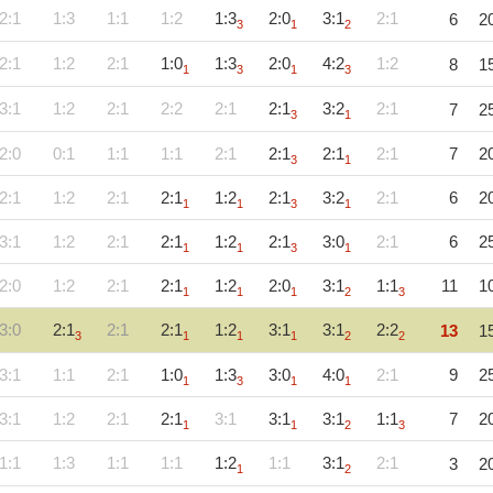
2:1
1:3
1:1
1:2
1:3
2:0
3:1
2:1
6
2
3
1
2
2:1
1:2
2:1
1:0
1:3
2:0
4:2
1:2
8
1
1
3
1
3
3:1
1:2
2:1
2:2
2:1
2:1
3:2
2:1
7
2
3
1
2:0
0:1
1:1
1:1
2:1
2:1
2:1
2:1
7
2
3
1
2:1
1:2
2:1
2:1
1:2
2:1
3:2
2:1
6
2
1
1
3
1
3:1
1:2
2:1
2:1
1:2
2:1
3:0
2:1
6
2
1
1
3
1
2:0
1:2
2:1
2:1
1:2
2:0
3:1
1:1
11
1
1
1
1
2
3
3:0
2:1
2:1
2:1
1:2
3:1
3:1
2:2
13
1
3
1
1
1
2
2
3:1
1:1
2:1
1:0
1:3
3:0
4:0
2:1
9
2
1
3
1
1
3:1
1:2
2:1
2:1
3:1
3:1
3:1
1:1
7
2
1
1
2
3
1:1
1:3
1:1
1:1
1:2
1:1
3:1
2:1
3
2
1
2