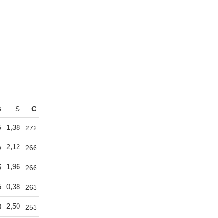
B
S
G
5
1,38
272
2,12
5
266
1,96
5
266
5
0,38
263
2,50
0
253