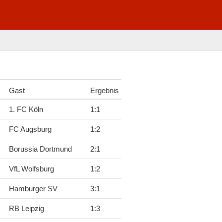
Gast
Ergebnis
1. FC Köln
1
:
1
FC Augsburg
1
:
2
Borussia Dortmund
2
:
1
VfL Wolfsburg
1
:
2
Hamburger SV
3
:
1
RB Leipzig
1
:
3