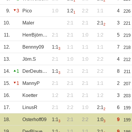
1
2
9.
3
Pico
1:0
1:2
2:2
1:1
4
226
1
10.
Maler
2:1
2:1
2:1
3
221
2
11.
HerrBjörnsen
2:1
2:1
1:0
1:2
5
219
12.
Bennny09
1:1
1:1
1:1
1:1
7
218
3
13.
Jörn.S
2:1
1:0
1:0
2:2
4
212
14.
1
DerDeutsche
1:1
2:1
2:1
2:2
8
211
3
15.
1
MannyP
2:1
2:1
2:1
1:1
2
207
16.
Koetter
1:2
2:1
2:1
1:2
3
203
17.
LinusR
2:1
2:2
1:0
2:1
6
199
2
18.
Osterhoff09
1:1
2:1
2:2
1:0
9
199
3
3
19.
DerBlauePeter
1:1
1:1
1:1
2:1
9
198