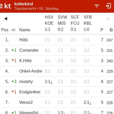
kellerkind
Tippübersicht • 26. Spieltag
HSV
SVW
SCF
VFB
KOE
M05
FCU
RBL
1
:
1
0
:
2
0
:
1
1
:
0
Pos
+/-
Name
P
G
1.
Hilbi
2:1
2:1
2:1
1:1
7
247
2.
1
Comander
2:1
2:1
2:1
1:1
5
241
3.
1
K.Hilbi
2:1
2:1
2:1
1:2
3
240
4.
Onkel-Andre
2:1
2:1
2:1
1:1
4
239
5.
3
murphy
1:1
1:1
2:1
2:2
6
227
3
6.
1
Endgünther
2:1
2:1
2:1
2:2
5
227
7.
Wessi2
2:1
2:2
2:1
2:1
5
226
2
8.
1
Werweißdasschon
2:1
1:2
2:1
2:1
7
226