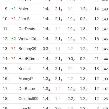
3
1
3
9.
1
Maler
1:4
2:1
2:1
1:2
14
149
1
1
2
10.
1
Jörn.S
1:4
2:1
1:1
0:2
12
149
1
1
3
1
11.
DerDeutsche
1:4
1:2
1:1
1:3
12
147
1
3
1
12.
2
Werweißdasschon
1:4
2:1
1:1
1:2
15
146
1
1
3
2
13.
1
Bennny09
0:3
1:1
1:2
1:2
11
145
1
2
14.
1
HerrBjörnsen
1:4
2:1
0:0
0:2
11
144
1
1
2
1
15.
Koetter
1:4
2:1
2:1
1:3
13
142
1
1
1
16.
MannyP
1:3
2:1
1:2
1:3
12
139
3
1
1
17.
DerBlauePeter
1:3
1:2
1:1
1:2
12
137
3
3
2
18.
Osterhoff09
1:4
1:2
2:2
1:2
12
125
1
2
2
19.
LinusR
1:4
2:0
1:3
1:3
7
119