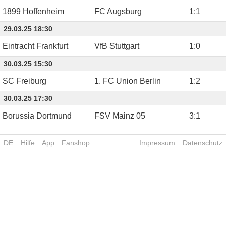
1899 Hoffenheim
FC Augsburg
1
:
1
29.03.25 18:30
Eintracht Frankfurt
VfB Stuttgart
1
:
0
30.03.25 15:30
SC Freiburg
1. FC Union Berlin
1
:
2
30.03.25 17:30
Borussia Dortmund
FSV Mainz 05
3
:
1
DE
Hilfe
App
Fanshop
Impressum
Datenschutz