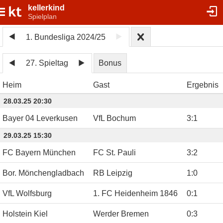
kellerkind
Spielplan
1. Bundesliga 2024/25
27. Spieltag
Bonus
Heim
Gast
Ergebnis
28.03.25 20:30
Bayer 04 Leverkusen
VfL Bochum
3
:
1
29.03.25 15:30
FC Bayern München
FC St. Pauli
3
:
2
Bor. Mönchengladbach
RB Leipzig
1
:
0
VfL Wolfsburg
1. FC Heidenheim 1846
0
:
1
Holstein Kiel
Werder Bremen
0
:
3