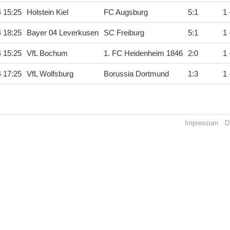
4 15:25
Holstein Kiel
FC Augsburg
5
:
1
1 
4 18:25
Bayer 04 Leverkusen
SC Freiburg
5
:
1
1 
4 15:25
VfL Bochum
1. FC Heidenheim 1846
2
:
0
1 
4 17:25
VfL Wolfsburg
Borussia Dortmund
1
:
3
1 
Impressum
D