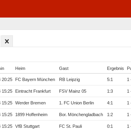
min
Heim
Gast
Ergebnis
Pu
4 20:25
FC Bayern München
RB Leipzig
5
:
1
1 
4 15:25
Eintracht Frankfurt
FSV Mainz 05
1
:
3
1 
4 15:25
Werder Bremen
1. FC Union Berlin
4
:
1
1 
4 15:25
1899 Hoffenheim
Bor. Mönchengladbach
1
:
2
1 
4 15:25
VfB Stuttgart
FC St. Pauli
0
:
1
1 