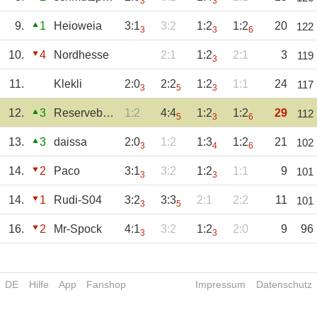
3
3
9.
1
Heioweia
3:1
3:2
1:2
1:2
20
122
3
3
6
10.
4
Nordhesse
2:1
1:2
2:1
3
119
3
11.
Klekli
2:0
2:2
1:2
1:1
24
117
3
5
3
12.
3
Reservebänkler
1:2
4:4
1:2
1:2
29
112
5
3
6
13.
3
daissa
2:0
1:2
1:3
1:2
21
102
3
4
6
14.
2
Paco
3:1
3:2
1:2
1:1
9
101
3
3
14.
1
Rudi-S04
3:2
3:3
2:1
2:2
11
101
3
5
16.
2
Mr-Spock
4:1
3:2
1:2
2:0
9
96
3
3
DE
Hilfe
App
Fanshop
Impressum
Datenschutz