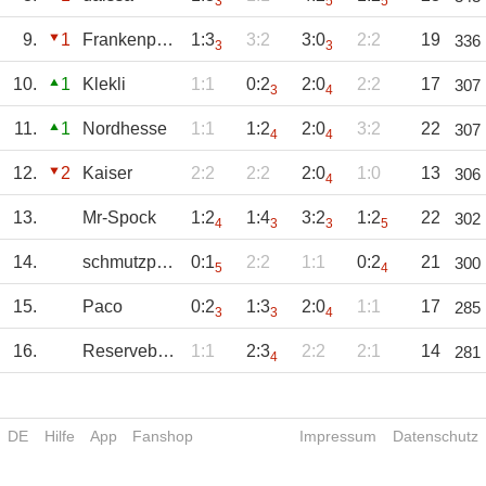
3
5
5
9.
1
Frankenpower
1:3
3:2
3:0
2:2
19
336
3
3
10.
1
Klekli
1:1
0:2
2:0
2:2
17
307
3
4
11.
1
Nordhesse
1:1
1:2
2:0
3:2
22
307
4
4
12.
2
Kaiser
2:2
2:2
2:0
1:0
13
306
4
13.
Mr-Spock
1:2
1:4
3:2
1:2
22
302
4
3
3
5
14.
schmutzpuckel
0:1
2:2
1:1
0:2
21
300
5
4
15.
Paco
0:2
1:3
2:0
1:1
17
285
3
3
4
16.
Reservebänkler
1:1
2:3
2:2
2:1
14
281
4
DE
Hilfe
App
Fanshop
Impressum
Datenschutz