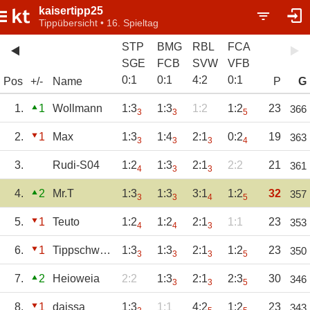
kaisertipp25
Tippübersicht • 16. Spieltag
STP
BMG
RBL
FCA
SGE
FCB
SVW
VFB
0
:
1
0
:
1
4
:
2
0
:
1
Pos
+/-
Name
P
G
1.
1
Wollmann
1:3
1:3
1:2
1:2
23
366
3
3
5
2.
1
Max
1:3
1:4
2:1
0:2
19
363
3
3
3
4
3.
Rudi-S04
1:2
1:3
2:1
2:2
21
361
4
3
3
4.
2
Mr.T
1:3
1:3
3:1
1:2
32
357
3
3
4
5
5.
1
Teuto
1:2
1:2
2:1
1:1
23
353
4
4
3
6.
1
Tippschwester
1:3
1:3
2:1
1:2
23
350
3
3
3
5
7.
2
Heioweia
2:2
1:3
2:1
2:3
30
346
3
3
5
8.
1
daissa
1:3
1:1
4:2
1:2
23
343