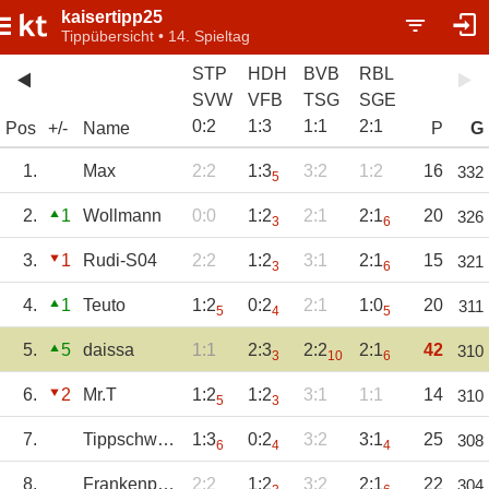
kaisertipp25
Tippübersicht • 14. Spieltag
STP
HDH
BVB
RBL
SVW
VFB
TSG
SGE
0
:
2
1
:
3
1
:
1
2
:
1
Pos
+/-
Name
P
G
1.
Max
2:2
1:3
3:2
1:2
16
332
5
2.
1
Wollmann
0:0
1:2
2:1
2:1
20
326
3
6
3.
1
Rudi-S04
2:2
1:2
3:1
2:1
15
321
3
6
4.
1
Teuto
1:2
0:2
2:1
1:0
20
311
5
4
5
5.
5
daissa
1:1
2:3
2:2
2:1
42
310
3
10
6
6.
2
Mr.T
1:2
1:2
3:1
1:1
14
310
5
3
7.
Tippschwester
1:3
0:2
3:2
3:1
25
308
6
4
4
8.
Frankenpower
2:2
1:2
3:2
2:1
22
304