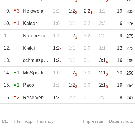
3
6
9.
3
Heioweia
2:2
1:2
2:2
1:2
19
303
3
10
10.
1
Kaiser
1:0
1:1
3:2
2:3
6
276
11.
Nordhesse
1:1
1:2
3:2
2:2
9
275
3
12.
Klekli
1:2
1:1
2:0
1:1
12
272
5
13.
schmutzpuckel
1:2
1:1
3:1
3:1
16
269
5
4
14.
1
Mr-Spock
1:0
1:2
3:0
2:1
20
258
3
6
15.
1
Paco
1:1
1:2
3:0
2:1
19
254
3
6
16.
2
Reservebänkler
1:2
2:2
3:1
2:3
8
247
5
DE
Hilfe
App
Fanshop
Impressum
Datenschutz