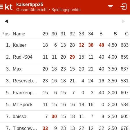
kaisertipp25
Gesamtübersicht • Spieltagspunkte
Pos
Name
29
30
31
32
33
34
B
S
G
1.
Kaiser
18
6
13
28
32
38
48
4,50
683
2.
Rudi-S04
11
11
20
29
15
11
40
4,00
659
3.
Max
20
18
23
15
20
21
40
3,50
637
3.
Reservebänkler
23
16
18
21
4
24
16
3,50
581
5.
Frankenpower
15
6
15
7
0
3
40
3,00
607
5.
Mr-Spock
11
15
16
16
18
16
0
3,00
584
7.
daissa
7
30
15
18
11
7
8
2,50
605
7.
Tippschwester
33
9
23
13
22
12
32
2,50
678