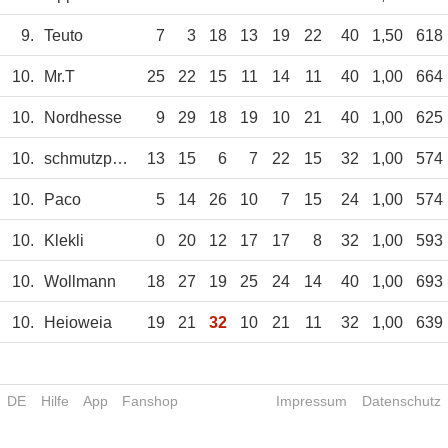
9.
Teuto
7
3
18
13
19
22
40
1,50
618
10.
Mr.T
25
22
15
11
14
11
40
1,00
664
10.
Nordhesse
9
29
18
19
10
21
40
1,00
625
10.
schmutzpuckel
13
15
6
7
22
15
32
1,00
574
10.
Paco
5
14
26
10
7
15
24
1,00
574
10.
Klekli
0
20
12
17
17
8
32
1,00
593
10.
Wollmann
18
27
19
25
24
14
40
1,00
693
10.
Heioweia
19
21
32
10
21
11
32
1,00
639
DE
Hilfe
App
Fanshop
Impressum
Datenschutz