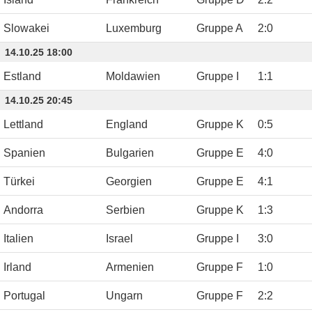
Slowakei
Luxemburg
Gruppe A
2
:
0
14.10.25 18:00
Estland
Moldawien
Gruppe I
1
:
1
14.10.25 20:45
Lettland
England
Gruppe K
0
:
5
Spanien
Bulgarien
Gruppe E
4
:
0
Türkei
Georgien
Gruppe E
4
:
1
Andorra
Serbien
Gruppe K
1
:
3
Italien
Israel
Gruppe I
3
:
0
Irland
Armenien
Gruppe F
1
:
0
Portugal
Ungarn
Gruppe F
2
:
2