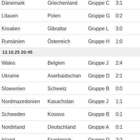
Dänemark
Griechenland
Gruppe C
3
:
1
Litauen
Polen
Gruppe G
0
:
2
Kroatien
Gibraltar
Gruppe L
3
:
0
Rumänien
Österreich
Gruppe H
1
:
0
13.10.25 20:45
Wales
Belgien
Gruppe J
2
:
4
Ukraine
Aserbaidschan
Gruppe D
2
:
1
Slowenien
Schweiz
Gruppe B
0
:
0
Nordmazedonien
Kasachstan
Gruppe J
1
:
1
Schweden
Kosovo
Gruppe B
0
:
1
Nordirland
Deutschland
Gruppe A
0
:
1
Island
Frankreich
Gruppe D
2
:
2