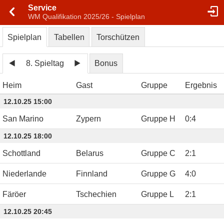
Service
WM Qualifikation 2025/26 - Spielplan
Spielplan
Tabellen
Torschützen
8. Spieltag
Bonus
Heim
Gast
Gruppe
Ergebnis
12.10.25 15:00
San Marino
Zypern
Gruppe H
0
:
4
12.10.25 18:00
Schottland
Belarus
Gruppe C
2
:
1
Niederlande
Finnland
Gruppe G
4
:
0
Färöer
Tschechien
Gruppe L
2
:
1
12.10.25 20:45