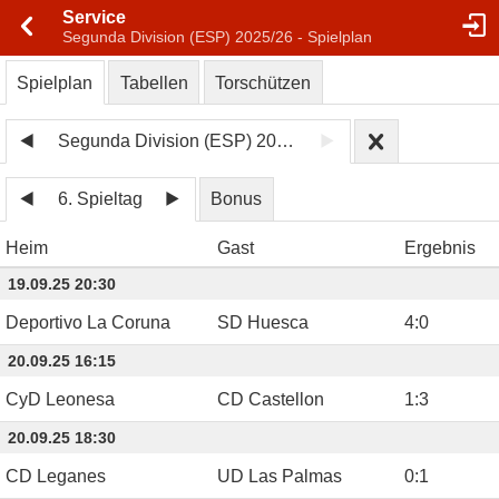
Service
Segunda Division (ESP) 2025/26 - Spielplan
Spielplan
Tabellen
Torschützen
Segunda Division (ESP) 2025/26
6. Spieltag
Bonus
Heim
Gast
Ergebnis
19.09.25 20:30
Deportivo La Coruna
SD Huesca
4
:
0
20.09.25 16:15
CyD Leonesa
CD Castellon
1
:
3
20.09.25 18:30
CD Leganes
UD Las Palmas
0
:
1