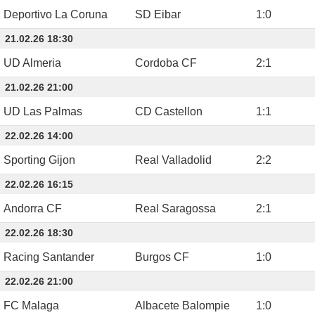
Deportivo La Coruna
SD Eibar
1
:
0
21.02.26 18:30
UD Almeria
Cordoba CF
2
:
1
21.02.26 21:00
UD Las Palmas
CD Castellon
1
:
1
22.02.26 14:00
Sporting Gijon
Real Valladolid
2
:
2
22.02.26 16:15
Andorra CF
Real Saragossa
2
:
1
22.02.26 18:30
Racing Santander
Burgos CF
1
:
0
22.02.26 21:00
FC Malaga
Albacete Balompie
1
:
0