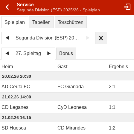
Service
Segunda Division (ESP) 2025/26 - Spielplan
Spielplan
Tabellen
Torschützen
Segunda Division (ESP) 2025/26
27. Spieltag
Bonus
Heim
Gast
Ergebnis
20.02.26 20:30
AD Ceuta FC
FC Granada
2
:
1
21.02.26 14:00
CD Leganes
CyD Leonesa
1
:
1
21.02.26 16:15
SD Huesca
CD Mirandes
1
:
2