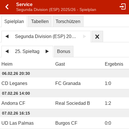
Service
Segunda Division (ESP) 2025/26 - Spielplan
Spielplan
Tabellen
Torschützen
Segunda Division (ESP) 2025/26
25. Spieltag
Bonus
Heim
Gast
Ergebnis
06.02.26 20:30
CD Leganes
FC Granada
1
:
0
07.02.26 14:00
Andorra CF
Real Sociedad B
1
:
2
07.02.26 16:15
UD Las Palmas
Burgos CF
0
:
0