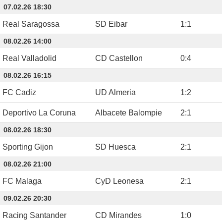
07.02.26 18:30
Real Saragossa
SD Eibar
1
:
1
08.02.26 14:00
Real Valladolid
CD Castellon
0
:
4
08.02.26 16:15
FC Cadiz
UD Almeria
1
:
2
Deportivo La Coruna
Albacete Balompie
2
:
1
08.02.26 18:30
Sporting Gijon
SD Huesca
2
:
1
08.02.26 21:00
FC Malaga
CyD Leonesa
2
:
1
09.02.26 20:30
Racing Santander
CD Mirandes
1
:
0