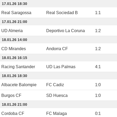
17.01.26 18:30
Real Saragossa
Real Sociedad B
1
:
1
17.01.26 21:00
UD Almeria
Deportivo La Coruna
1
:
2
18.01.26 14:00
CD Mirandes
Andorra CF
1
:
2
18.01.26 16:15
Racing Santander
UD Las Palmas
4
:
1
18.01.26 18:30
Albacete Balompie
FC Cadiz
1
:
0
Burgos CF
SD Huesca
1
:
0
18.01.26 21:00
Cordoba CF
FC Malaga
0
:
1