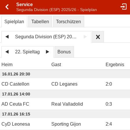
Service
Segunda Division (ESP) 2025/26 - Spielplan
Spielplan
Tabellen
Torschützen
Segunda Division (ESP) 2025/26
22. Spieltag
Bonus
Heim
Gast
Ergebnis
16.01.26 20:30
CD Castellon
CD Leganes
2
:
0
17.01.26 14:00
AD Ceuta FC
Real Valladolid
0
:
3
17.01.26 16:15
CyD Leonesa
Sporting Gijon
2
:
4