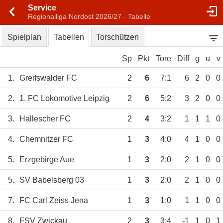
Service
Regionalliga Nordost 2026/27 - Tabelle
Spielplan
Tabellen
Torschützen
Sp
Pkt
Tore
Diff
g
u
v
1.
Greifswalder FC
2
6
7:1
6
2
0
0
2.
1. FC Lokomotive Leipzig
2
6
5:2
3
2
0
0
3.
Hallescher FC
2
4
3:2
1
1
1
0
4.
Chemnitzer FC
1
3
4:0
4
1
0
0
5.
Erzgebirge Aue
1
3
2:0
2
1
0
0
5.
SV Babelsberg 03
1
3
2:0
2
1
0
0
7.
FC Carl Zeiss Jena
1
3
1:0
1
1
0
0
8.
FSV Zwickau
2
3
3:4
-1
1
0
1