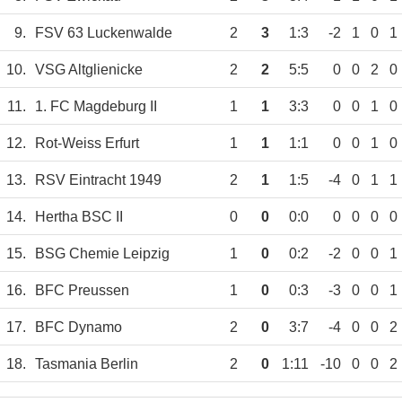
9.
FSV 63 Luckenwalde
2
3
1:3
-2
1
0
1
10.
VSG Altglienicke
2
2
5:5
0
0
2
0
11.
1. FC Magdeburg II
1
1
3:3
0
0
1
0
12.
Rot-Weiss Erfurt
1
1
1:1
0
0
1
0
13.
RSV Eintracht 1949
2
1
1:5
-4
0
1
1
14.
Hertha BSC II
0
0
0:0
0
0
0
0
15.
BSG Chemie Leipzig
1
0
0:2
-2
0
0
1
16.
BFC Preussen
1
0
0:3
-3
0
0
1
17.
BFC Dynamo
2
0
3:7
-4
0
0
2
18.
Tasmania Berlin
2
0
1:11
-10
0
0
2