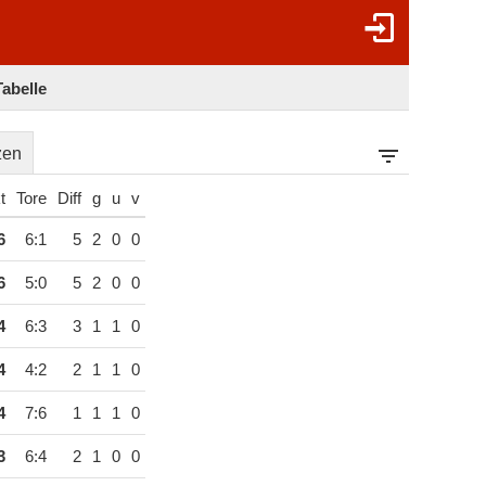
Tabelle
zen
t
Tore
Diff
g
u
v
6
6:1
5
2
0
0
6
5:0
5
2
0
0
4
6:3
3
1
1
0
4
4:2
2
1
1
0
4
7:6
1
1
1
0
3
6:4
2
1
0
0