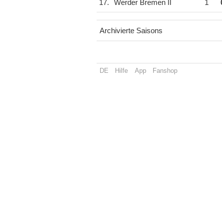
17.
Werder Bremen II
1
Archivierte Saisons
DE
Hilfe
App
Fanshop