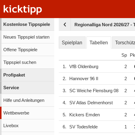
Kostenlose Tippspiele
Regionalliga Nord 2026/27 - 
Neues Tippspiel starten
Spielplan
Tabellen
Torschüt
Offene Tippspiele
Sp
Pk
Tippspiel suchen
1.
VfB Oldenburg
2
Profipaket
2.
Hannover 96 II
2
Service
3.
SC Weiche Flensburg 08
2
Hilfe und Anleitungen
4.
SV Atlas Delmenhorst
2
Wettbewerbe
5.
Kickers Emden
2
Livebox
6.
SV Todesfelde
1