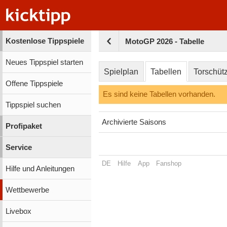
Kostenlose Tippspiele
MotoGP 2026 - Tabelle
Neues Tippspiel starten
Spielplan
Tabellen
Torschüt
Offene Tippspiele
Es sind keine Tabellen vorhanden.
Tippspiel suchen
Archivierte Saisons
Profipaket
Service
DE
Hilfe
App
Fanshop
Hilfe und Anleitungen
Wettbewerbe
Livebox