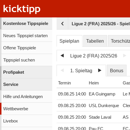
Kostenlose Tippspiele
Ligue 2 (FRA) 2025/26 - Spie
Neues Tippspiel starten
Spielplan
Tabellen
Torschüt
Offene Tippspiele
Ligue 2 (FRA) 2025/26
Tippspiel suchen
1. Spieltag
Bonus
Profipaket
Termin
Heim
Gas
Service
09.08.25 14:00
EA Guingamp
Le 
Hilfe und Anleitungen
09.08.25 20:00
USL Dunkerque
Cle
Wettbewerbe
09.08.25 20:00
Stade Laval
AS 
Livebox
09.08.25 20:00
Pau FC
FC 