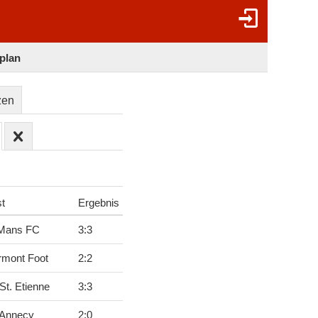
lplan
zen
t
Ergebnis
Mans FC
3
:
3
rmont Foot
2
:
2
St. Etienne
3
:
3
Annecy
2
:
0