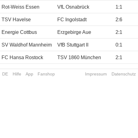
Rot-Weiss Essen
VfL Osnabrück
1
:
1
TSV Havelse
FC Ingolstadt
2
:
6
Energie Cottbus
Erzgebirge Aue
2
:
1
SV Waldhof Mannheim
VfB Stuttgart II
0
:
1
FC Hansa Rostock
TSV 1860 München
2
:
1
DE
Hilfe
App
Fanshop
Impressum
Datenschutz