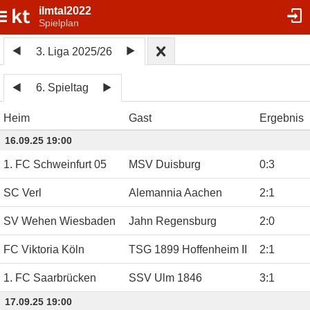
ilmtal2022
Spielplan
3. Liga 2025/26
6. Spieltag
Heim
Gast
Ergebnis
16.09.25 19:00
1. FC Schweinfurt 05
MSV Duisburg
0
:
3
SC Verl
Alemannia Aachen
2
:
1
SV Wehen Wiesbaden
Jahn Regensburg
2
:
0
FC Viktoria Köln
TSG 1899 Hoffenheim II
2
:
1
1. FC Saarbrücken
SSV Ulm 1846
3
:
1
17.09.25 19:00