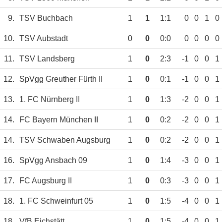
9.
TSV Buchbach
1
1
1:1
0
0
1
0
10.
TSV Aubstadt
0
0
0:0
0
0
0
0
11.
TSV Landsberg
1
0
2:3
-1
0
0
1
12.
SpVgg Greuther Fürth II
1
0
0:1
-1
0
0
1
13.
1. FC Nürnberg II
1
0
1:3
-2
0
0
1
14.
FC Bayern München II
1
0
0:2
-2
0
0
1
14.
TSV Schwaben Augsburg
1
0
0:2
-2
0
0
1
16.
SpVgg Ansbach 09
1
0
1:4
-3
0
0
1
17.
FC Augsburg II
1
0
0:3
-3
0
0
1
18.
1. FC Schweinfurt 05
1
0
1:5
-4
0
0
1
18.
VfB Eichstätt
1
0
1:5
-4
0
0
1