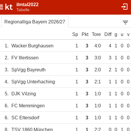
ilmtal2022
Tabelle
Regionalliga Bayern 2026/27
Sp
Pkt
Tore
Diff
g
u
v
1.
Wacker Burghausen
1
3
4:0
4
1
0
0
2.
FV Illertissen
1
3
3:0
3
1
0
0
3.
SpVgg Bayreuth
1
3
2:0
2
1
0
0
4.
SpVgg Unterhaching
1
3
2:1
1
1
0
0
5.
DJK Vilzing
1
3
1:0
1
1
0
0
6.
FC Memmingen
1
3
1:0
1
1
0
0
6.
SC Eltersdorf
1
3
1:0
1
1
0
0
8.
TSV 1860 München
1
1
2:2
0
0
1
0