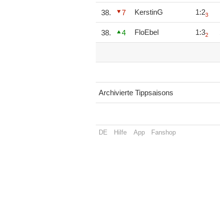
KerstinG
1:2
38.
7
3
FloEbel
1:3
38.
4
2
Archivierte Tippsaisons
DE
Hilfe
App
Fanshop