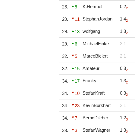
K.Hempel
0:2
26.
9
2
StephanJordan
1:4
29.
11
2
wolfgang
1:3
29.
13
2
MichaelFinke
2:1
29.
6
MarcoBielert
2:1
32.
5
Amateur
0:3
32.
15
2
Franky
1:3
34.
17
2
StefanKraft
0:3
34.
10
2
KevinBurkhart
2:1
34.
23
BerndDilcher
1:2
34.
7
3
StefanWagner
1:3
38.
3
2