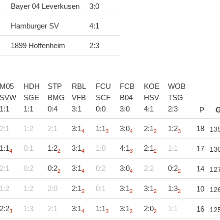
Bayer 04 Leverkusen
3
:
0
Hamburger SV
4
:
1
1899 Hoffenheim
2
:
3
M05
HDH
STP
RBL
FCU
FCB
KOE
WOB
SVW
SGE
BMG
VFB
SCF
B04
HSV
TSG
1
:
1
1
:
1
0
:
4
3
:
1
0
:
0
3
:
0
4
:
1
2
:
3
P
2:1
1:2
2:1
3:1
1:1
3:0
2:1
1:2
18
13
4
3
4
2
3
1:1
0:1
1:2
3:1
1:0
4:1
2:1
1:1
17
13
4
2
4
3
2
2:1
0:2
0:2
3:1
0:2
3:0
2:2
0:2
14
12
2
4
4
2
1:2
1:2
2:0
2:1
0:1
3:1
3:1
1:3
10
12
2
2
2
2
2:2
1:3
2:1
3:1
1:1
3:1
2:0
1:1
16
12
3
4
3
2
2