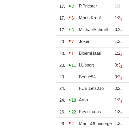
P.Priester
1:1
17.
3
MoritzKropf
1:3
17.
6
2
MichaelSchmitt
0:2
17.
3
2
Joker
1:3
20.
7
2
BjoernHaas
1:2
20.
1
3
I.Lippert
0:3
20.
11
2
20.
Benne94
0:2
2
24.
FCB.Lets.Go
0:2
2
Arno
1:3
24.
18
2
KevinLucas
1:3
26.
22
2
MartinOhnesorge
1:3
26.
2
2