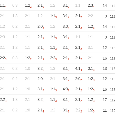
1:1
0:3
1:2
2:1
1:2
3:1
1:1
2:3
14
11
4
2
2
2
4
2:1
1:3
2:1
1:2
1:1
3:1
2:1
2:2
9
11
3
2
2
1:2
0:2
2:1
2:0
1:2
3:0
2:1
1:2
14
11
3
4
2
3
2:3
1:2
1:1
2:1
1:1
3:1
1:1
1:1
9
11
2
3
2
2:1
1:2
1:1
2:1
1:1
2:1
2:1
3:1
12
11
2
3
2
2
2:2
0:3
1:2
2:1
2:2
2:1
2:1
2:1
16
11
3
2
2
3
2
2
2:1
0:2
1:0
3:2
1:3
3:1
4:1
0:1
13
11
2
2
4
3
2:1
0:2
2:1
2:0
2:1
3:1
2:0
1:2
12
11
3
2
2
3
2:1
1:2
1:0
3:1
1:1
4:0
2:1
1:2
16
11
4
3
2
2
3
2:2
1:3
2:1
3:2
1:1
3:1
2:1
1:2
17
11
3
2
3
2
2
3
2:1
0:2
1:0
2:1
1:2
3:1
3:2
1:2
11
11
2
2
2
3