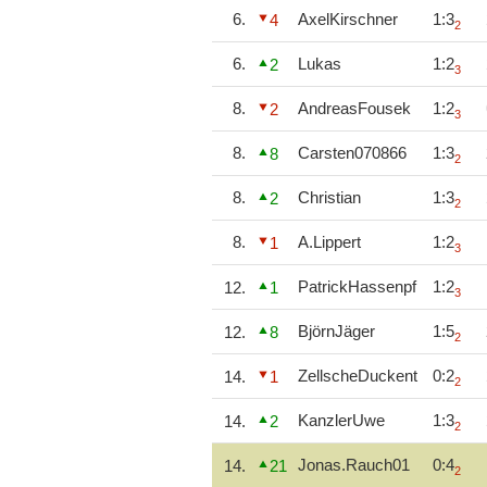
6.
AxelKirschner
1:3
4
2
6.
Lukas
1:2
2
3
8.
AndreasFousek
1:2
2
3
8.
Carsten070866
1:3
8
2
8.
Christian
1:3
2
2
8.
A.Lippert
1:2
1
3
PatrickHassenpf
1:2
12.
1
3
BjörnJäger
1:5
12.
8
2
ZellscheDuckent
0:2
14.
1
2
KanzlerUwe
1:3
14.
2
2
Jonas.Rauch01
0:4
14.
21
2