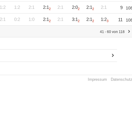
1:2
1:2
2:1
2:1
2:1
2:0
2:1
2:1
9
10
2
2
2
2:1
0:2
1:0
2:1
2:1
3:1
2:1
1:2
11
10
2
2
2
3
41 - 60 von 118
Impressum
Datenschut