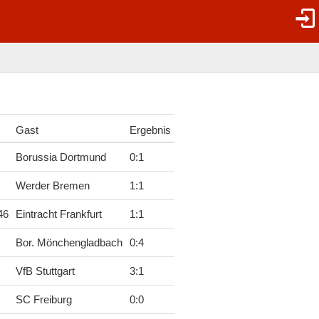
Gast
Ergebnis
Borussia Dortmund
0
:
1
Werder Bremen
1
:
1
46
Eintracht Frankfurt
1
:
1
Bor. Mönchengladbach
0
:
4
VfB Stuttgart
3
:
1
SC Freiburg
0
:
0