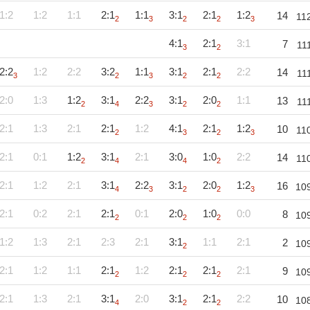
1:2
1:2
1:1
2:1
1:1
3:1
2:1
1:2
14
11
2
3
2
2
3
4:1
2:1
3:1
7
11
3
2
2:2
1:2
2:2
3:2
1:1
3:1
2:1
2:2
14
11
3
2
3
2
2
2:0
1:3
1:2
3:1
2:2
3:1
2:0
1:1
13
11
2
4
3
2
2
2:1
1:3
2:1
2:1
1:2
4:1
2:1
1:2
10
11
2
3
2
3
2:1
0:1
1:2
3:1
2:1
3:0
1:0
2:2
14
11
2
4
4
2
2:1
1:2
2:1
3:1
2:2
3:1
2:0
1:2
16
10
4
3
2
2
3
2:1
0:2
2:1
2:1
0:1
2:0
1:0
0:0
8
10
2
2
2
1:2
1:3
2:1
2:3
2:1
3:1
1:1
2:1
2
10
2
2:1
1:2
1:1
2:1
1:2
2:1
2:1
2:1
9
10
2
2
2
2:1
1:3
2:1
3:1
2:0
3:1
2:1
2:2
10
10
4
2
2