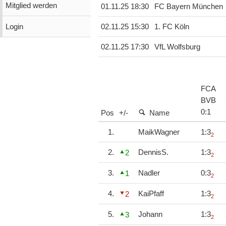
Mitglied werden
01.11.25 18:30
FC Bayern München
Login
02.11.25 15:30
1. FC Köln
02.11.25 17:30
VfL Wolfsburg
FCA
BVB
0
:
1
Pos
+/-
Name
1.
MaikWagner
1:3
2
2.
DennisS.
1:3
2
2
3.
Nadler
0:3
1
2
4.
KaiPfaff
1:3
2
2
5.
Johann
1:3
3
2