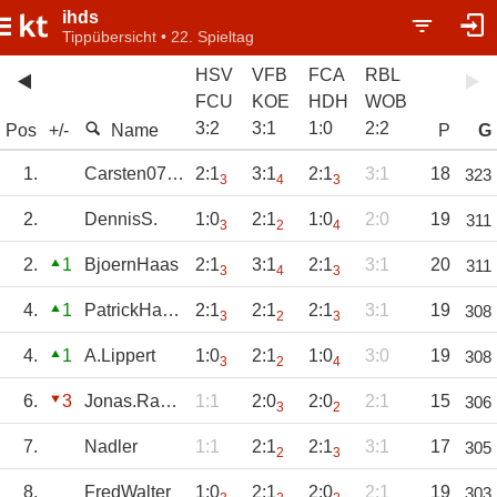
ihds
Tippübersicht • 22. Spieltag
HSV
VFB
FCA
RBL
FCU
KOE
HDH
WOB
3
:
2
3
:
1
1
:
0
2
:
2
Pos
+/-
Name
P
G
1.
Carsten070866
2:1
3:1
2:1
3:1
18
323
3
4
3
2.
DennisS.
1:0
2:1
1:0
2:0
19
311
3
2
4
2.
1
BjoernHaas
2:1
3:1
2:1
3:1
20
311
3
4
3
4.
1
PatrickHassenpf
2:1
2:1
2:1
3:1
19
308
3
2
3
4.
1
A.Lippert
1:0
2:1
1:0
3:0
19
308
3
2
4
6.
3
Jonas.Rauch01
1:1
2:0
2:0
2:1
15
306
3
2
7.
Nadler
1:1
2:1
2:1
3:1
17
305
2
3
8.
FredWalter
1:0
2:1
2:0
2:1
19
303