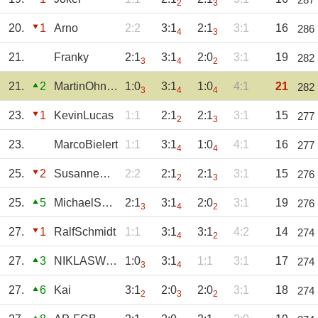
2
3
20.
1
Arno
2:2
3:1
2:1
3:1
16
286
4
3
21.
Franky
2:1
3:1
2:0
3:1
19
282
3
4
2
21.
2
MartinOhnesorge
1:0
3:1
1:0
4:1
21
282
3
4
4
23.
1
KevinLucas
1:1
2:1
2:1
3:1
15
277
2
3
23.
MarcoBielert
1:1
3:1
1:0
4:1
16
277
4
4
25.
2
SusanneDeraedt
2:2
2:1
2:1
3:1
15
276
2
3
25.
5
MichaelSchmitt
2:1
3:1
2:0
3:1
19
276
3
4
2
27.
1
RalfSchmidt
1:1
3:1
3:1
4:2
14
274
4
2
27.
3
NIKLASWEINREICH
1:0
3:1
1:1
3:1
17
274
3
4
27.
6
Kai
3:1
2:0
2:0
3:1
18
274
2
3
2