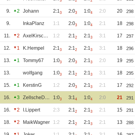
3
2
2
9.
2
Johann
2:1
2:0
1:0
2:0
20
298
3
3
4
9.
InkaPlanz
1:1
2:0
1:0
2:1
18
298
3
4
11.
2
AxelKirschner
1:2
2:1
2:1
3:1
17
297
2
3
12.
1
K.Hempel
2:1
2:1
2:1
3:1
18
296
3
2
3
13.
1
Tommy67
1:0
2:0
2:1
2:0
19
295
3
3
3
13.
wolfgang
1:0
2:1
2:1
3:1
18
295
3
2
3
15.
1
KerstinG
1:2
2:0
2:1
2:1
17
292
3
3
16.
3
ZellscheDuckent
1:0
3:1
1:0
2:0
21
291
3
4
4
16.
2
I.Lippert
2:3
2:1
2:1
2:1
15
291
2
3
18.
2
MaikWagner
1:2
2:1
2:1
2:1
13
288
2
3
19.
1
Joker
1:1
2:1
2:1
3:1
16
287