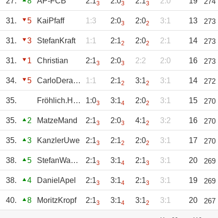
27.
8
AP-FCB
2:1
2:0
2:1
2:0
19
274
3
3
3
31.
5
KaiPfaff
1:3
2:0
2:0
3:1
13
273
3
2
31.
3
StefanKraft
1:1
2:1
2:0
2:1
14
273
2
2
31.
1
Christian
2:1
2:0
2:2
2:0
16
273
3
3
34.
5
CarloDeraedt
1:1
2:1
3:1
3:1
14
272
2
2
35.
Fröhlich.Hülsa
1:0
3:1
2:0
3:1
15
270
3
4
2
35.
2
MatzeMand
2:1
2:0
4:1
3:2
16
270
3
3
2
35.
3
KanzlerUwe
2:1
2:1
2:0
3:1
17
270
3
2
2
38.
5
StefanWagner
2:1
3:1
2:1
3:1
20
269
3
4
3
38.
4
DanielApel
2:1
3:1
2:1
3:1
19
269
3
4
3
40.
8
MoritzKropf
2:1
3:1
3:1
3:1
20
267
3
4
2