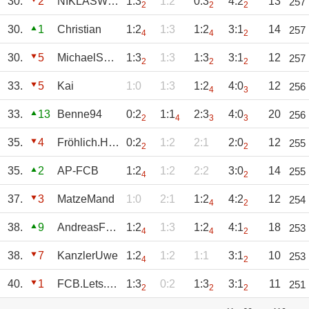
30.
2
NIKLASWEINREICH
1:3
1:2
0:3
4:2
13
257
2
2
2
30.
1
Christian
1:2
1:3
1:2
3:1
14
257
4
4
2
30.
5
MichaelSchmitt
1:3
1:3
1:3
3:1
12
257
2
2
2
33.
5
Kai
1:0
1:3
1:2
4:0
12
256
4
3
33.
13
Benne94
0:2
1:1
2:3
4:0
20
256
2
4
3
3
35.
4
Fröhlich.Hülsa
0:2
1:2
2:1
2:0
12
255
2
2
35.
2
AP-FCB
1:2
1:2
2:2
3:0
14
255
4
2
37.
3
MatzeMand
1:0
2:1
1:2
4:2
12
254
4
2
38.
9
AndreasFousek
1:2
1:3
1:2
4:1
18
253
4
4
2
38.
7
KanzlerUwe
1:2
1:2
1:1
3:1
10
253
4
2
40.
1
FCB.Lets.Go
1:3
0:2
1:3
3:1
11
251
2
2
2