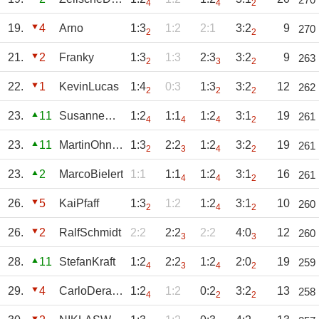
4
4
2
19.
4
Arno
1:3
1:2
2:1
3:2
9
270
2
2
21.
2
Franky
1:3
1:3
2:3
3:2
9
263
2
3
2
22.
1
KevinLucas
1:4
0:3
1:3
3:2
12
262
2
2
2
23.
11
SusanneDeraedt
1:2
1:1
1:2
3:1
19
261
4
4
4
2
23.
11
MartinOhnesorge
1:3
2:2
1:2
3:2
19
261
2
3
4
2
23.
2
MarcoBielert
1:1
1:1
1:2
3:1
16
261
4
4
2
26.
5
KaiPfaff
1:3
1:2
1:2
3:1
10
260
2
4
2
26.
2
RalfSchmidt
2:2
2:2
2:2
4:0
12
260
3
3
28.
11
StefanKraft
1:2
2:2
1:2
2:0
19
259
4
3
4
2
29.
4
CarloDeraedt
1:2
1:2
0:2
3:2
13
258
4
2
2