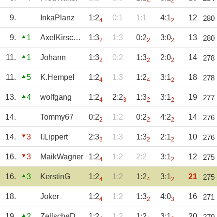
4
2
9.
InkaPlanz
1:2
0:1
1:1
4:1
12
280
4
2
9.
1
AxelKirschner
1:3
1:3
0:2
3:0
13
280
2
2
2
11.
1
Johann
1:3
0:2
1:3
2:0
14
278
2
2
2
11.
5
K.Hempel
1:2
1:3
1:2
3:1
18
278
4
4
2
13.
4
wolfgang
1:2
2:2
1:3
3:1
19
277
4
3
2
2
14.
Tommy67
0:2
1:2
0:2
4:2
14
276
2
2
2
14.
3
I.Lippert
2:3
1:3
1:3
2:1
10
276
3
2
2
16.
3
MaikWagner
1:2
1:2
2:2
3:1
12
275
4
2
16.
3
KerstinG
1:2
1:2
1:2
3:1
21
275
4
4
2
18.
Joker
1:2
1:2
1:3
4:0
16
271
4
2
3
19.
2
ZellscheDuckent
1:2
1:2
1:2
3:1
20
270