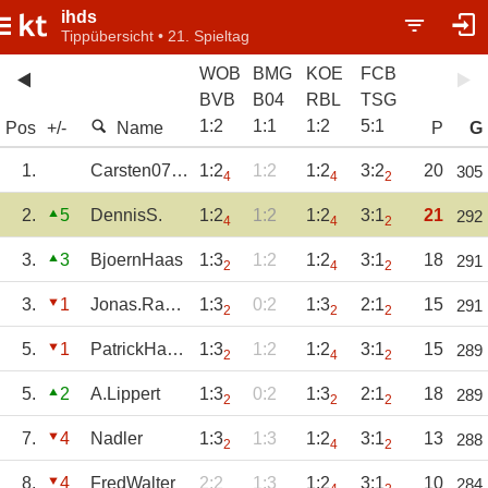
ihds
Tippübersicht • 21. Spieltag
WOB
BMG
KOE
FCB
BVB
B04
RBL
TSG
1
:
2
1
:
1
1
:
2
5
:
1
Pos
+/-
Name
P
G
1.
Carsten070866
1:2
1:2
1:2
3:2
20
305
4
4
2
2.
5
DennisS.
1:2
1:2
1:2
3:1
21
292
4
4
2
3.
3
BjoernHaas
1:3
1:2
1:2
3:1
18
291
2
4
2
3.
1
Jonas.Rauch01
1:3
0:2
1:3
2:1
15
291
2
2
2
5.
1
PatrickHassenpf
1:3
1:2
1:2
3:1
15
289
2
4
2
5.
2
A.Lippert
1:3
0:2
1:3
2:1
18
289
2
2
2
7.
4
Nadler
1:3
1:3
1:2
3:1
13
288
2
4
2
8.
4
FredWalter
2:2
1:3
1:2
3:1
10
284