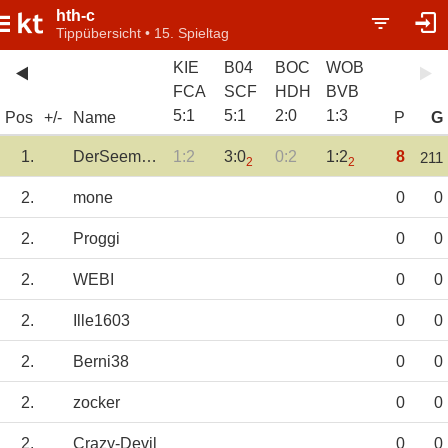
hth-c
Tippübersicht • 15. Spieltag
KIE
B04
BOC
WOB
FCA
SCF
HDH
BVB
5
:
1
5
:
1
2
:
0
1
:
3
Pos
+/-
Name
P
G
1.
DerSeemann
1:2
3:0
0:2
1:2
8
211
2
2
2.
mone
0
0
2.
Proggi
0
0
2.
WEBI
0
0
2.
Ille1603
0
0
2.
Berni38
0
0
2.
zocker
0
0
2.
Crazy-Devil
0
0