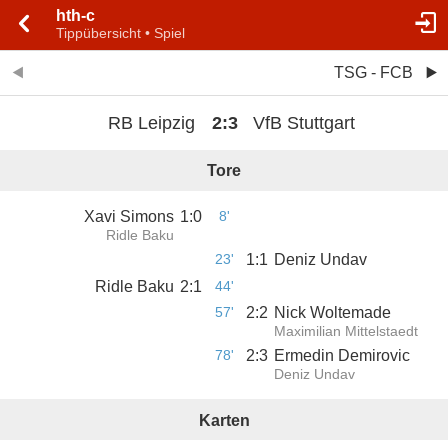
hth-c
Tippübersicht • Spiel
TSG - FCB
RB Leipzig
2
:
3
VfB Stuttgart
Tore
Xavi Simons
1
:
0
8'
Ridle Baku
23'
1
:
1
Deniz Undav
Ridle Baku
2
:
1
44'
57'
2
:
2
Nick Woltemade
Maximilian Mittelstaedt
78'
2
:
3
Ermedin Demirovic
Deniz Undav
Karten