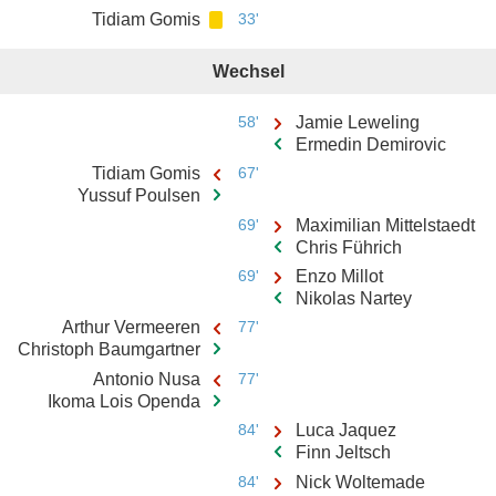
Tidiam Gomis
33'
Wechsel
58'
Jamie Leweling
Ermedin Demirovic
Tidiam Gomis
67'
Yussuf Poulsen
69'
Maximilian Mittelstaedt
Chris Führich
69'
Enzo Millot
Nikolas Nartey
Arthur Vermeeren
77'
Christoph Baumgartner
Antonio Nusa
77'
Ikoma Lois Openda
84'
Luca Jaquez
Finn Jeltsch
84'
Nick Woltemade