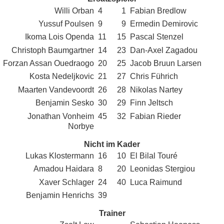
Willi Orban
4
1
Fabian Bredlow
Yussuf Poulsen
9
9
Ermedin Demirovic
Ikoma Lois Openda
11
15
Pascal Stenzel
Christoph Baumgartner
14
23
Dan-Axel Zagadou
Forzan Assan Ouedraogo
20
25
Jacob Bruun Larsen
Kosta Nedeljkovic
21
27
Chris Führich
Maarten Vandevoordt
26
28
Nikolas Nartey
Benjamin Sesko
30
29
Finn Jeltsch
Jonathan Vonheim
45
32
Fabian Rieder
Norbye
Nicht im Kader
Lukas Klostermann
16
10
El Bilal Touré
Amadou Haidara
8
20
Leonidas Stergiou
Xaver Schlager
24
40
Luca Raimund
Benjamin Henrichs
39
Trainer