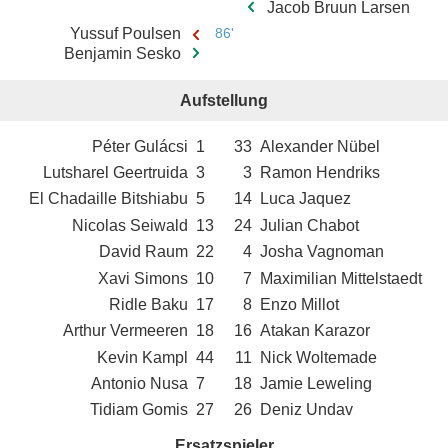
Jacob Bruun Larsen
Yussuf Poulsen
86'
Benjamin Sesko
Aufstellung
Péter Gulácsi
1
33
Alexander Nübel
Lutsharel Geertruida
3
3
Ramon Hendriks
El Chadaille Bitshiabu
5
14
Luca Jaquez
Nicolas Seiwald
13
24
Julian Chabot
David Raum
22
4
Josha Vagnoman
Xavi Simons
10
7
Maximilian Mittelstaedt
Ridle Baku
17
8
Enzo Millot
Arthur Vermeeren
18
16
Atakan Karazor
Kevin Kampl
44
11
Nick Woltemade
Antonio Nusa
7
18
Jamie Leweling
Tidiam Gomis
27
26
Deniz Undav
Ersatzspieler