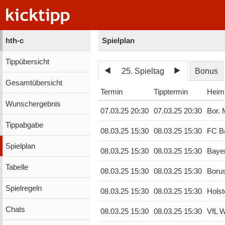
hth-c
Spielplan
Tippübersicht
25. Spieltag
Bonus
Gesamtübersicht
Termin
Tipptermin
Heim
Wunschergebnis
07.03.25 20:30
07.03.25 20:30
Bor.
Tippabgabe
08.03.25 15:30
08.03.25 15:30
FC B
Spielplan
08.03.25 15:30
08.03.25 15:30
Baye
Tabelle
08.03.25 15:30
08.03.25 15:30
Boru
Spielregeln
08.03.25 15:30
08.03.25 15:30
Holst
Chats
08.03.25 15:30
08.03.25 15:30
VfL W