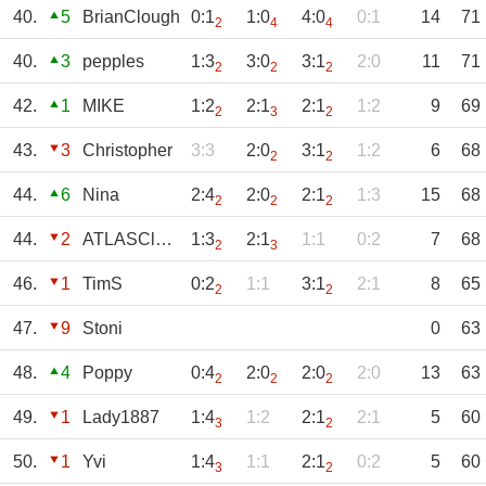
40.
5
BrianClough
0:1
1:0
4:0
0:1
14
71
2
4
4
40.
3
pepples
1:3
3:0
3:1
2:0
11
71
2
2
2
42.
1
MIKE
1:2
2:1
2:1
1:2
9
69
2
3
2
43.
3
Christopher
3:3
2:0
3:1
1:2
6
68
2
2
44.
6
Nina
2:4
2:0
2:1
1:3
15
68
2
2
2
44.
2
ATLASClaus
1:3
2:1
1:1
0:2
7
68
2
3
46.
1
TimS
0:2
1:1
3:1
2:1
8
65
2
2
47.
9
Stoni
0
63
48.
4
Poppy
0:4
2:0
2:0
2:0
13
63
2
2
2
49.
1
Lady1887
1:4
1:2
2:1
2:1
5
60
3
2
50.
1
Yvi
1:4
1:1
2:1
0:2
5
60
3
2