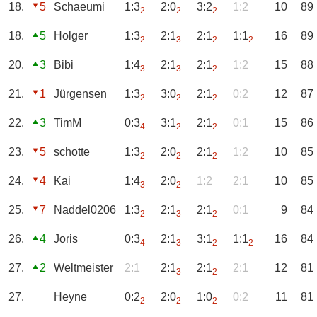
18.
5
Schaeumi
1:3
2:0
3:2
1:2
10
89
2
2
2
18.
5
Holger
1:3
2:1
2:1
1:1
16
89
2
3
2
2
20.
3
Bibi
1:4
2:1
2:1
1:2
15
88
3
3
2
21.
1
Jürgensen
1:3
3:0
2:1
0:2
12
87
2
2
2
22.
3
TimM
0:3
3:1
2:1
0:1
15
86
4
2
2
23.
5
schotte
1:3
2:0
2:1
1:2
10
85
2
2
2
24.
4
Kai
1:4
2:0
1:2
2:1
10
85
3
2
25.
7
Naddel0206
1:3
2:1
2:1
0:1
9
84
2
3
2
26.
4
Joris
0:3
2:1
3:1
1:1
16
84
4
3
2
2
27.
2
Weltmeister
2:1
2:1
2:1
2:1
12
81
3
2
27.
Heyne
0:2
2:0
1:0
0:2
11
81
2
2
2