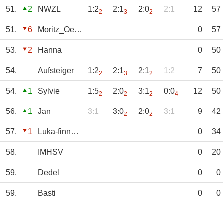
51.
2
NWZL
1:2
2:1
2:0
2:1
12
57
2
3
2
51.
6
Moritz_Oerding
0
57
53.
2
Hanna
0
50
54.
Aufsteiger
1:2
2:1
2:1
1:2
7
50
2
3
2
54.
1
Sylvie
1:5
2:0
3:1
0:0
12
50
2
2
2
4
56.
1
Jan
3:1
3:0
2:0
3:1
9
42
2
2
57.
1
Luka-finnZiese
0
34
58.
IMHSV
0
20
59.
Dedel
0
0
59.
Basti
0
0