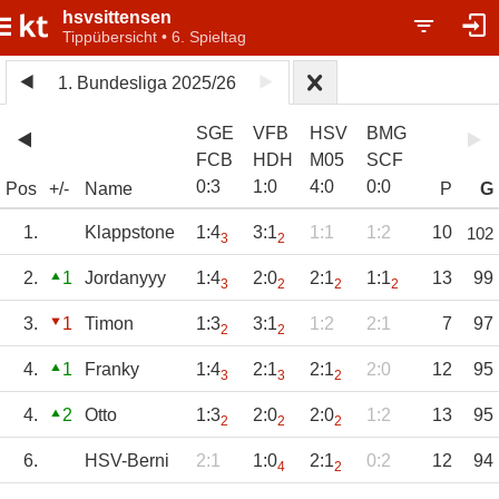
hsvsittensen
Tippübersicht • 6. Spieltag
1. Bundesliga 2025/26
SGE
VFB
HSV
BMG
FCB
HDH
M05
SCF
0
:
3
1
:
0
4
:
0
0
:
0
Pos
+/-
Name
P
G
1.
Klappstone
1:4
3:1
1:1
1:2
10
102
3
2
2.
1
Jordanyyy
1:4
2:0
2:1
1:1
13
99
3
2
2
2
3.
1
Timon
1:3
3:1
1:2
2:1
7
97
2
2
4.
1
Franky
1:4
2:1
2:1
2:0
12
95
3
3
2
4.
2
Otto
1:3
2:0
2:0
1:2
13
95
2
2
2
6.
HSV-Berni
2:1
1:0
2:1
0:2
12
94
4
2