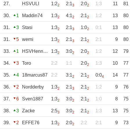
27.
HSVULI
1:2
2:1
2:0
1:3
11
81
2
3
2
30.
1
Maddin74
1:3
4:1
2:1
1:2
13
80
2
2
2
31.
3
Stasi
1:3
2:1
1:0
0:1
13
80
2
3
2
31.
5
werni
1:3
2:1
2:1
2:1
9
80
2
3
2
33.
1
HSVHenning
1:3
3:0
2:0
1:2
12
79
2
2
2
34.
3
Toro
2:2
1:1
2:0
1:3
10
77
2
35.
4
18marcus87
2:2
3:1
2:1
0:0
14
77
2
2
4
36.
2
Nordderby
1:3
2:1
2:1
1:2
9
76
2
3
2
37.
6
Sven1887
1:3
3:0
2:1
1:0
8
75
2
2
2
38.
3
Zacke
2:5
3:0
2:1
1:3
13
75
3
2
2
39.
2
EFFE76
1:3
2:0
2:2
2:1
9
73
2
2