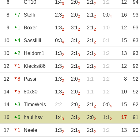
6.
CT10
1:4
2:0
2:1
1:2
12
94
3
2
2
8.
7
Steffi
2:3
2:0
2:1
0:0
16
93
2
2
2
4
9.
1
Boxer
1:3
3:1
2:1
1:0
12
93
2
2
2
10.
4
Sassiiiii
0:3
3:1
2:1
0:1
15
93
4
2
2
10.
2
Heidorn1
1:3
2:1
2:1
1:2
13
93
2
3
2
12.
1
Klecksi86
1:3
2:1
2:1
1:2
12
92
2
3
2
12.
8
Passi
1:3
2:0
1:1
1:2
8
92
2
2
14.
5
80x80
1:3
2:0
1:1
1:2
10
92
2
2
14.
3
TimoWeis
2:2
2:0
2:1
0:0
15
92
2
2
4
16.
6
haui.hsv
1:4
3:1
2:0
1:1
17
91
3
2
2
2
17.
1
Neele
1:3
2:1
2:1
1:2
13
90
2
3
2