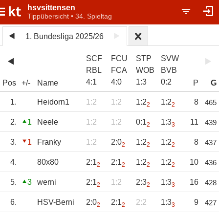
hsvsittensen
Tippübersicht • 34. Spieltag
1. Bundesliga 2025/26
SCF
FCU
STP
SVW
RBL
FCA
WOB
BVB
4
:
1
4
:
0
1
:
3
0
:
2
Pos
+/-
Name
P
G
1.
Heidorn1
1:2
1:2
1:2
1:2
8
465
2
2
2.
1
Neele
1:2
1:2
0:1
1:3
11
439
2
3
3.
1
Franky
1:2
2:0
1:2
1:2
8
437
2
2
2
4.
80x80
2:1
2:1
1:2
1:2
10
436
2
2
2
2
5.
3
werni
2:1
1:2
2:3
1:3
16
428
2
2
3
6.
HSV-Berni
2:0
2:1
2:2
1:3
9
427
2
2
3