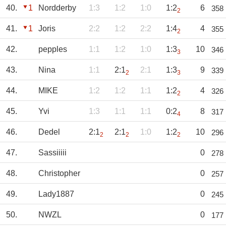
40.
1
Nordderby
1:3
1:2
1:0
1:2
6
358
2
41.
1
Joris
2:2
1:2
2:2
1:4
4
355
2
42.
pepples
1:1
1:2
1:0
1:3
10
346
3
43.
Nina
1:1
2:1
2:1
1:3
9
339
2
3
44.
MIKE
1:2
1:2
1:1
1:2
4
326
2
45.
Yvi
1:3
1:1
1:1
0:2
8
317
4
46.
Dedel
2:1
2:1
1:0
1:2
10
296
2
2
2
47.
Sassiiiii
0
278
48.
Christopher
0
257
49.
Lady1887
0
245
50.
NWZL
0
177