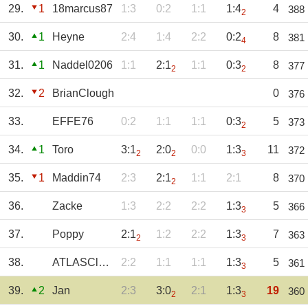
29.
1
18marcus87
1:3
0:2
1:1
1:4
4
388
2
30.
1
Heyne
2:4
1:4
2:2
0:2
8
381
4
31.
1
Naddel0206
1:1
2:1
1:1
0:3
8
377
2
2
32.
2
BrianClough
0
376
33.
EFFE76
0:2
1:1
1:1
0:3
5
373
2
34.
1
Toro
3:1
2:0
0:0
1:3
11
372
2
2
3
35.
1
Maddin74
2:3
2:1
1:1
2:1
8
370
2
36.
Zacke
1:3
2:2
2:2
1:3
5
366
3
37.
Poppy
2:1
1:2
2:2
1:3
7
363
2
3
38.
ATLASClaus
2:2
1:1
1:1
1:3
5
361
3
39.
2
Jan
2:3
3:0
2:1
1:3
19
360
2
3