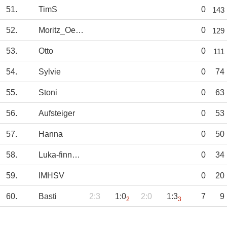
51.
TimS
0
143
52.
Moritz_Oerding
0
129
53.
Otto
0
111
54.
Sylvie
0
74
55.
Stoni
0
63
56.
Aufsteiger
0
53
57.
Hanna
0
50
58.
Luka-finnZiese
0
34
59.
IMHSV
0
20
60.
Basti
2:3
1:0
2:0
1:3
7
9
2
3