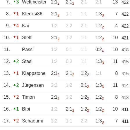
7.
3
Weltmeister
2:1
2:1
2:1
2:1
13
422
2
2
8.
1
Klecksi86
2:1
1:1
1:1
1:3
7
422
2
3
9.
4
Kai
1:2
2:2
2:1
1:2
4
422
2
10.
1
Steffi
2:1
1:2
1:1
1:2
10
421
2
2
11.
Passi
1:2
0:1
1:1
0:2
10
418
4
12.
2
Stasi
1:2
0:2
1:1
1:3
11
415
3
13.
1
Klappstone
2:1
2:1
1:2
1:1
8
415
2
2
2
14.
2
Jürgensen
2:2
1:2
0:1
1:3
11
414
2
3
15.
2
Timon
2:1
1:2
1:2
1:2
8
413
2
2
2
16.
1
Bibi
1:2
2:1
1:2
1:2
10
411
2
2
2
17.
2
Schaeumi
2:2
1:1
2:2
1:3
7
411
3