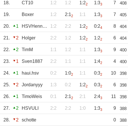
18.
CT10
1:2
1:2
1:2
1:3
7
408
2
3
19.
Boxer
1:2
2:1
1:1
1:3
7
405
2
3
20.
1
HSVHenning
1:2
2:2
1:2
0:2
8
404
2
4
21.
2
Holger
2:2
1:2
1:2
1:2
6
404
2
2
22.
2
TimM
1:1
1:2
1:1
1:3
9
400
3
23.
1
Sven1887
2:2
1:1
1:1
1:4
4
400
2
24.
1
haui.hsv
0:2
1:0
1:1
0:3
10
398
2
2
25.
2
Jordanyyy
1:3
0:2
1:2
0:3
6
398
2
2
26.
1
TimoWeis
0:1
2:1
2:1
2:4
11
398
2
3
27.
2
HSVULI
2:2
2:2
1:0
1:3
9
388
3
28.
2
schotte
0
388