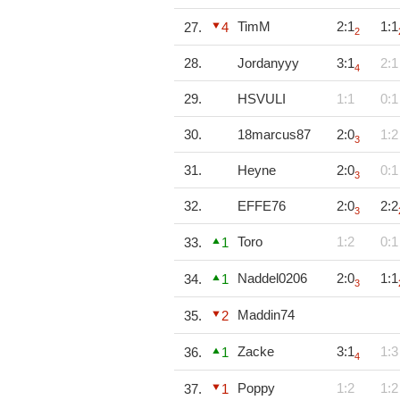
TimM
2:1
1:1
27.
4
2
28.
Jordanyyy
3:1
2:1
4
29.
HSVULI
1:1
0:1
30.
18marcus87
2:0
1:2
3
31.
Heyne
2:0
0:1
3
32.
EFFE76
2:0
2:2
3
Toro
1:2
0:1
33.
1
Naddel0206
2:0
1:1
34.
1
3
Maddin74
35.
2
Zacke
3:1
1:3
36.
1
4
Poppy
1:2
1:2
37.
1