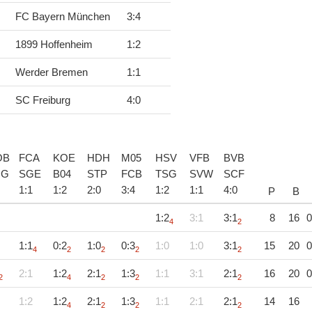
FC Bayern München
3
:
4
1899 Hoffenheim
1
:
2
Werder Bremen
1
:
1
SC Freiburg
4
:
0
OB
FCA
KOE
HDH
M05
HSV
VFB
BVB
MG
SGE
B04
STP
FCB
TSG
SVW
SCF
1
:
1
1
:
2
2
:
0
3
:
4
1
:
2
1
:
1
4
:
0
P
B
1:2
3:1
3:1
8
16
0
4
2
1:1
0:2
1:0
0:3
1:0
1:0
3:1
15
20
0
4
2
2
2
2
2:1
1:2
2:1
1:3
1:1
3:1
2:1
16
20
0
2
4
2
2
2
1:2
1:2
2:1
1:3
1:1
2:1
2:1
14
16
4
2
2
2