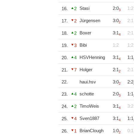
Stasi
2:0
1:2
16.
2
3
Jürgensen
3:0
2:1
17.
2
2
Boxer
3:1
2:1
18.
2
4
Bibi
1:2
1:2
19.
3
HSVHenning
3:1
1:1
20.
4
4
Holger
2:1
2:1
21.
7
2
22.
haui.hsv
3:0
2:2
2
schotte
2:0
1:1
23.
4
3
TimoWeis
3:1
3:2
24.
2
4
Sven1887
3:1
1:1
25.
4
4
BrianClough
1:0
0:1
26.
1
2