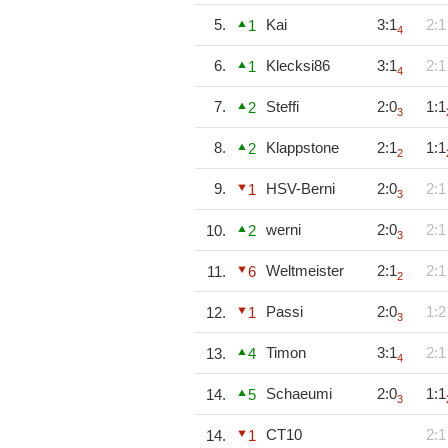
5.
Kai
3:1
2:1
1
4
6.
Klecksi86
3:1
2:1
1
4
7.
Steffi
2:0
1:1
2
3
8.
Klappstone
2:1
1:1
2
2
9.
HSV-Berni
2:0
2:1
1
3
werni
2:0
2:1
10.
2
3
Weltmeister
2:1
2:1
11.
6
2
Passi
2:0
1:2
12.
1
3
Timon
3:1
2:1
13.
4
4
Schaeumi
2:0
1:1
14.
5
3
CT10
2:1
14.
1