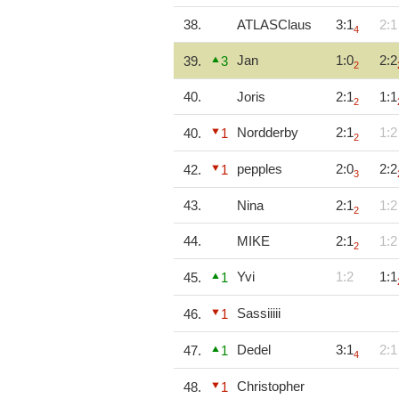
38.
ATLASClaus
3:1
2:1
4
Jan
1:0
2:2
39.
3
2
40.
Joris
2:1
1:1
2
Nordderby
2:1
1:2
40.
1
2
pepples
2:0
2:2
42.
1
3
43.
Nina
2:1
1:2
2
44.
MIKE
2:1
1:2
2
Yvi
1:2
1:1
45.
1
Sassiiiii
46.
1
Dedel
3:1
2:1
47.
1
4
Christopher
48.
1