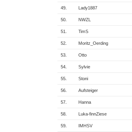
49.
Lady1887
50.
NWZL
51.
TimS
52.
Moritz_Oerding
53.
Otto
54.
Sylvie
55.
Stoni
56.
Aufsteiger
57.
Hanna
58.
Luka-finnZiese
59.
IMHSV