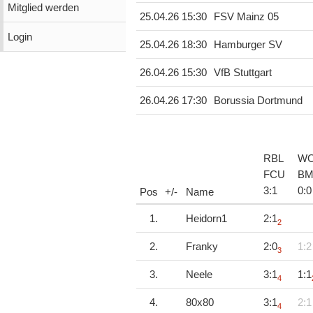
Mitglied werden
25.04.26 15:30
FSV Mainz 05
Login
25.04.26 18:30
Hamburger SV
26.04.26 15:30
VfB Stuttgart
26.04.26 17:30
Borussia Dortmund
RBL
W
FCU
B
3
:
1
0
:
0
Pos
+/-
Name
1.
Heidorn1
2:1
2
2.
Franky
2:0
1:2
3
3.
Neele
3:1
1:1
4
4.
80x80
3:1
2:1
4