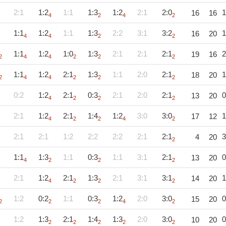
2:1
1:2
1:1
1:3
1:2
2:1
2:0
1
16
16
4
2
4
2
1:1
1:2
1:1
1:3
2:2
3:1
3:2
1
16
20
4
4
2
2
1:1
1:2
1:0
1:3
2:1
2:1
2:1
2
19
16
2
4
4
2
2
2
1:1
1:2
2:1
1:3
1:1
2:0
2:1
1
18
20
2
4
4
2
2
2
0:2
1:2
2:1
0:3
2:1
2:0
2:1
0
13
20
4
2
2
2
2:1
1:2
2:1
1:4
1:2
3:0
3:0
1
17
12
4
2
2
4
2
2:1
2:1
1:2
2:2
2:2
2:1
2:1
3
4
20
2
1:1
1:3
1:1
0:3
1:1
3:1
2:1
0
13
20
4
2
2
2
2:1
1:2
2:1
1:3
2:1
3:1
3:1
1
14
20
4
2
2
2
1:2
0:2
1:1
0:3
1:2
2:0
3:0
0
15
20
2
2
2
4
2
1:2
1:3
2:1
1:4
1:3
2:0
3:0
0
10
20
2
2
2
2
2