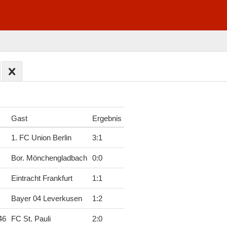
Gast
Ergebnis
1. FC Union Berlin
3
:
1
Bor. Mönchengladbach
0
:
0
Eintracht Frankfurt
1
:
1
Bayer 04 Leverkusen
1
:
2
46
FC St. Pauli
2
:
0