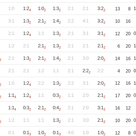
1:0
1:2
1:0
1:3
2:1
2:1
3:2
1
13
8
4
2
2
2
3:1
1:3
2:1
1:4
2:2
4:1
3:2
10
16
2
2
2
2
2:1
1:2
1:1
1:3
2:1
3:1
3:1
0
12
20
4
2
2
1:2
2:1
2:1
1:3
2:1
2:1
2:1
1
6
20
2
2
2
2:1
1:3
2:1
1:4
2:1
3:0
2:0
1
14
16
2
2
2
2
2
2:1
2:1
1:2
1:1
2:1
2:2
2:2
0
4
20
2
1:0
1:2
2:2
1:3
2:2
3:1
2:0
12
16
1
2
4
2
2
1:1
1:2
1:1
0:3
1:1
2:0
2:1
0
17
20
2
4
4
2
2
1:1
0:3
2:1
0:4
2:1
2:0
3:1
16
12
4
2
2
2
2
1:2
1:1
1:1
1:3
2:1
3:0
2:1
0
10
20
2
2
2
0:1
0:1
1:0
0:1
4:0
1:0
1:0
0
12
8
3
2
3
2