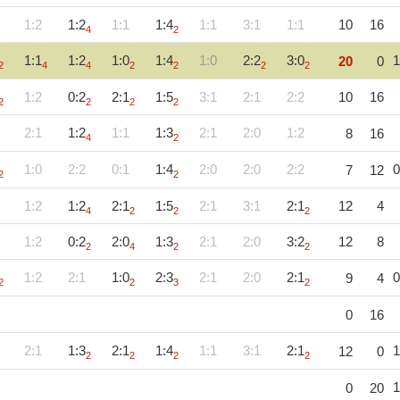
1:2
1:2
1:1
1:4
1:1
3:1
1:1
10
16
4
2
1:1
1:2
1:0
1:4
1:0
2:2
3:0
1
20
0
2
4
4
2
2
2
2
1:2
0:2
2:1
1:5
3:1
2:1
2:2
10
16
2
2
2
2
2:1
1:2
1:1
1:3
2:1
2:0
1:2
8
16
4
2
1:0
2:2
0:1
1:4
2:0
2:0
2:2
0
7
12
2
2
1:2
1:2
2:1
1:5
2:1
3:1
2:1
12
4
4
2
2
2
1:2
0:2
2:0
1:3
2:1
2:0
3:2
12
8
2
4
2
2
1:2
2:1
1:0
2:3
2:1
2:0
2:1
0
9
4
2
2
3
2
0
16
2:1
1:3
2:1
1:4
1:1
3:1
2:1
1
12
0
2
2
2
2
1
0
20