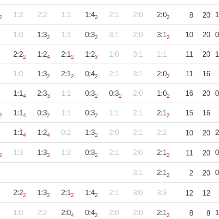
1:2
2:2
1:1
1:4
2:1
2:0
2:0
1
8
20
2
2
2
1:0
1:3
1:1
0:3
3:1
2:0
3:1
10
20
0
2
2
2
2:2
1:2
2:1
1:2
1:0
3:1
1:1
11
20
1
2
4
2
3
1:0
1:3
2:1
0:4
2:1
3:1
2:0
11
16
2
2
2
2
1:1
2:3
1:1
0:3
0:3
2:0
1:0
16
20
0
4
3
2
2
2
1:1
0:3
1:1
0:3
1:1
2:1
2:1
15
16
2
4
2
2
2
1:1
1:2
0:2
1:3
2:0
2:1
2:2
2
10
20
4
4
2
1:3
1:3
1:2
0:3
2:1
2:0
2:1
0
11
20
2
2
2
2
3:1
2:1
0
2
20
2
2:2
1:3
2:1
1:4
2:1
3:0
3:3
12
12
2
2
2
2
1:0
2:2
2:0
0:4
2:0
2:0
2:1
1
8
8
4
2
2