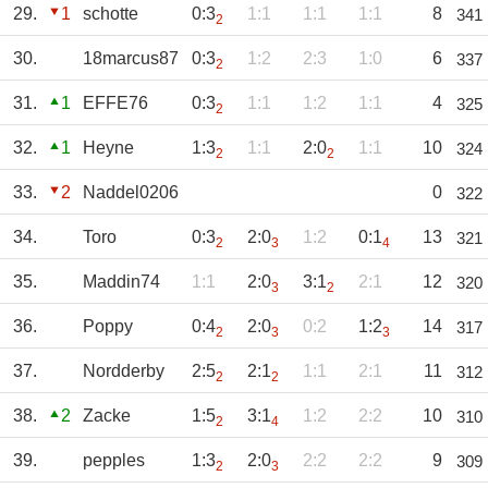
29.
1
schotte
0:3
1:1
1:1
1:1
8
341
2
30.
18marcus87
0:3
1:2
2:3
1:0
6
337
2
31.
1
EFFE76
0:3
1:1
1:2
1:1
4
325
2
32.
1
Heyne
1:3
1:1
2:0
1:1
10
324
2
2
33.
2
Naddel0206
0
322
34.
Toro
0:3
2:0
1:2
0:1
13
321
2
3
4
35.
Maddin74
1:1
2:0
3:1
2:1
12
320
3
2
36.
Poppy
0:4
2:0
0:2
1:2
14
317
2
3
3
37.
Nordderby
2:5
2:1
1:1
2:1
11
312
2
2
38.
2
Zacke
1:5
3:1
1:2
2:2
10
310
2
4
39.
pepples
1:3
2:0
2:2
2:2
9
309
2
3