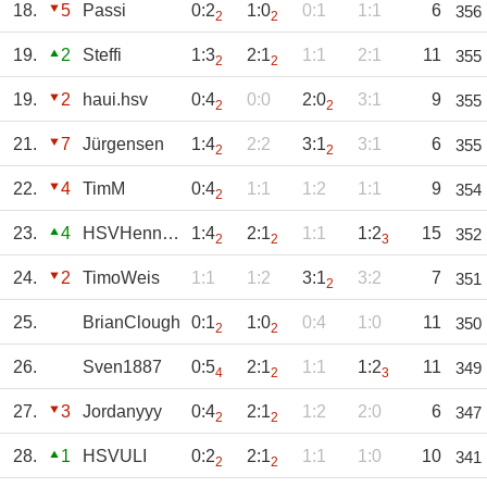
18.
5
Passi
0:2
1:0
0:1
1:1
6
356
2
2
19.
2
Steffi
1:3
2:1
1:1
2:1
11
355
2
2
19.
2
haui.hsv
0:4
0:0
2:0
3:1
9
355
2
2
21.
7
Jürgensen
1:4
2:2
3:1
3:1
6
355
2
2
22.
4
TimM
0:4
1:1
1:2
1:1
9
354
2
23.
4
HSVHenning
1:4
2:1
1:1
1:2
15
352
2
2
3
24.
2
TimoWeis
1:1
1:2
3:1
3:2
7
351
2
25.
BrianClough
0:1
1:0
0:4
1:0
11
350
2
2
26.
Sven1887
0:5
2:1
1:1
1:2
11
349
4
2
3
27.
3
Jordanyyy
0:4
2:1
1:2
2:0
6
347
2
2
28.
1
HSVULI
0:2
2:1
1:1
1:0
10
341
2
2