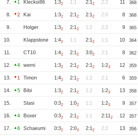
7.
1
Klecksi86
1:3
1:1
2:1
2:2
11
368
2
2
8.
2
Kai
1:3
2:1
2:1
2:0
8
368
2
2
2
9.
Holger
1:3
2:1
1:2
2:2
9
365
2
2
10.
Klappstone
1:4
1:1
2:1
1:1
10
364
2
2
11.
CT10
1:4
2:1
3:0
2:1
8
362
2
2
2
12.
4
werni
1:3
2:1
2:1
1:2
12
359
2
2
2
3
13.
1
Timon
1:4
2:1
1:2
2:1
6
359
2
2
14.
5
Bibi
1:3
2:1
1:2
1:2
13
358
2
2
3
15.
Stasi
0:3
1:0
1:1
1:2
9
357
2
2
3
16.
4
Boxer
0:3
2:1
1:1
2:11
12
357
2
2
2
17.
6
Schaeumi
0:3
2:0
2:1
2:2
13
356
2
3
2