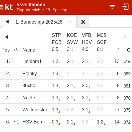
hsvsittensen
Tippübersicht • 29. Spieltag
1. Bundesliga 2025/26
STP
KOE
VFB
M05
FCB
SVW
HSV
SCF
0
:
5
3
:
1
4
:
0
0
:
1
Pos
+/-
Name
P
G
1.
Heidorn1
1:2
2:1
2:1
2:1
13
416
2
2
2
2.
Franky
1:3
1:1
1:1
2:1
8
389
2
3.
80x80
1:3
2:1
2:0
1:0
8
381
2
2
2
4.
Neele
1:3
2:1
2:1
2:1
8
378
2
2
2
5.
Weltmeister
1:3
2:2
3:1
2:1
7
375
2
2
6.
1
HSV-Berni
0:3
2:1
1:2
1:2
14
372
2
2
3