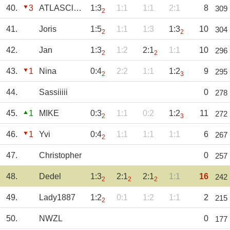
40.
3
ATLASClaus
1:3
1:1
1:1
2:1
8
309
2
41.
Joris
1:5
1:1
1:3
1:3
10
304
2
2
42.
Jan
1:3
1:2
2:1
1:1
10
296
2
2
43.
1
Nina
0:4
2:2
1:1
1:2
9
295
2
3
44.
Sassiiiii
0
278
45.
1
MIKE
0:3
1:1
0:2
1:2
11
272
2
3
46.
1
Yvi
0:4
1:1
1:1
1:1
6
267
2
47.
Christopher
0
257
48.
Dedel
1:3
2:1
2:1
1:1
16
242
2
2
2
49.
Lady1887
1:2
0:1
1:2
1:1
2
215
2
50.
NWZL
0
177