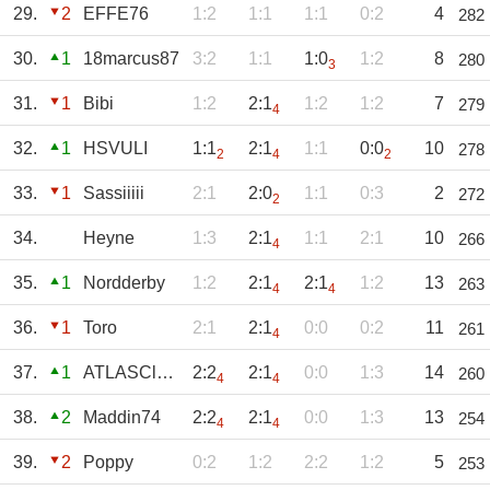
29.
2
EFFE76
1:2
1:1
1:1
0:2
4
282
30.
1
18marcus87
3:2
1:1
1:0
1:2
8
280
3
31.
1
Bibi
1:2
2:1
1:2
1:2
7
279
4
32.
1
HSVULI
1:1
2:1
1:1
0:0
10
278
2
4
2
33.
1
Sassiiiii
2:1
2:0
1:1
0:3
2
272
2
34.
Heyne
1:3
2:1
1:1
2:1
10
266
4
35.
1
Nordderby
1:2
2:1
2:1
1:2
13
263
4
4
36.
1
Toro
2:1
2:1
0:0
0:2
11
261
4
37.
1
ATLASClaus
2:2
2:1
0:0
1:3
14
260
4
4
38.
2
Maddin74
2:2
2:1
0:0
1:3
13
254
4
4
39.
2
Poppy
0:2
1:2
2:2
1:2
5
253