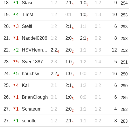
18.
1
Stasi
1:2
2:1
1:0
1:2
9
294
4
3
19.
4
TimM
1:2
0:1
1:0
1:3
10
293
3
20.
3
Steffi
1:2
2:1
1:1
0:1
6
293
4
21.
1
Naddel0206
1:2
2:0
2:1
0:2
8
293
2
4
22.
2
HSVHenning
2:2
2:0
1:1
1:3
12
292
4
2
23.
5
Sven1887
2:3
1:0
1:2
1:4
5
291
3
24.
5
haui.hsv
2:2
1:0
0:0
0:2
16
290
4
3
25.
4
Kai
2:1
2:1
1:2
1:2
6
290
4
26.
1
BrianClough
0:1
1:0
0:0
0:1
6
285
3
27.
1
Schaeumi
1:2
2:0
1:1
1:2
4
283
2
27.
1
schotte
1:2
2:1
1:1
0:2
8
283
4