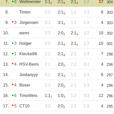
7.
9
Weltmeister
1:1
2:1
2:1
1:2
17
304
2
4
4
8.
Timon
1:2
2:1
1:2
1:3
6
303
4
9.
3
Jürgensen
2:1
3:1
1:1
1:4
4
303
2
10.
werni
2:3
2:0
2:1
1:2
10
302
2
4
11.
3
Holger
1:2
2:1
2:1
1:2
10
301
4
4
12.
1
Klecksi86
1:2
2:1
2:2
1:3
7
298
4
13.
4
HSV-Berni
2:1
2:0
2:2
0:2
4
298
2
14.
Jordanyyy
0:2
2:1
1:1
1:3
6
297
4
15.
4
Boxer
2:1
2:0
1:1
1:3
4
296
2
16.
6
TimoWeis
1:1
1:0
1:2
0:3
12
296
2
3
17.
5
CT10
3:2
2:0
1:1
1:3
4
295
2