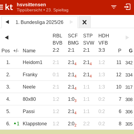
hsvsittensen
Tippübersicht • 23. Spieltag
1. Bundesliga 2025/26
RBL
SCF
STP
HDH
BVB
BMG
SVW
VFB
2
:
2
2
:
1
2
:
1
3
:
3
Pos
+/-
Name
P
G
1.
Heidorn1
2:1
2:1
2:1
1:2
11
342
4
4
2.
Franky
0:1
2:1
2:1
1:3
12
334
4
4
3.
Neele
2:1
2:1
1:1
1:3
10
317
4
4.
80x80
1:2
1:0
1:1
0:2
7
308
3
5.
Passi
1:2
2:1
1:1
0:2
6
306
4
6.
1
Klappstone
1:2
2:0
2:2
0:2
8
305
2