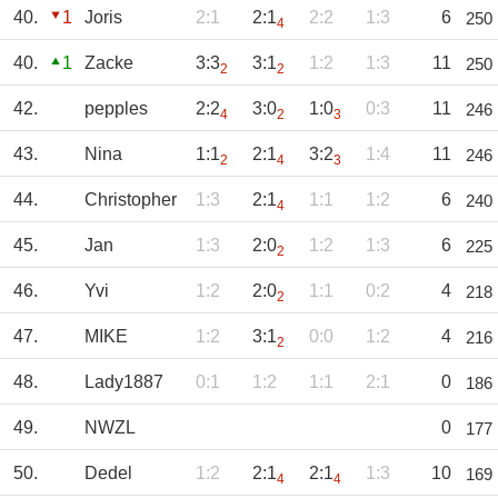
40.
1
Joris
2:1
2:1
2:2
1:3
6
250
4
40.
1
Zacke
3:3
3:1
1:2
1:3
11
250
2
2
42.
pepples
2:2
3:0
1:0
0:3
11
246
4
2
3
43.
Nina
1:1
2:1
3:2
1:4
11
246
2
4
3
44.
Christopher
1:3
2:1
1:1
1:2
6
240
4
45.
Jan
1:3
2:0
1:2
1:3
6
225
2
46.
Yvi
1:2
2:0
1:1
0:2
4
218
2
47.
MIKE
1:2
3:1
0:0
1:2
4
216
2
48.
Lady1887
0:1
1:2
1:1
2:1
0
186
49.
NWZL
0
177
50.
Dedel
1:2
2:1
2:1
1:3
10
169
4
4