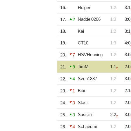
16.
Holger
1:2
3:1
Naddel0206
1:3
3:0
17.
2
18.
Kai
1:2
3:1
19.
CT10
1:3
4:0
HSVHenning
1:2
3:0
20.
7
TimM
1:1
2:0
21.
9
2
Sven1887
1:2
3:0
22.
4
Bibi
1:2
2:1
23.
1
Stasi
1:2
2:0
24.
3
Sassiiiii
2:2
3:0
25.
3
2
Schaeumi
1:2
2:0
26.
4