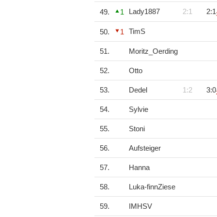
Lady1887
2:1
2:1
49.
1
TimS
50.
1
51.
Moritz_Oerding
52.
Otto
53.
Dedel
1:2
3:0
54.
Sylvie
55.
Stoni
56.
Aufsteiger
57.
Hanna
58.
Luka-finnZiese
59.
IMHSV