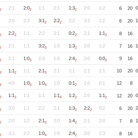
2:1
2:0
1:1
2:1
1:3
2:0
1:2
0
6
20
2
2
2
2:0
2:2
3:1
2:2
2:2
3:2
1:2
1
6
20
2
2
2:2
1:1
2:2
2:1
0:2
2:1
1:1
8
16
2
2
2
2
2:1
1:1
3:2
1:0
1:3
2:0
1:2
1
7
16
2
3
2
2:1
1:0
2:3
1:0
2:4
3:0
0:0
9
16
2
3
2
2
1:1
1:1
2:1
2:1
1:1
2:1
2:1
10
20
0
3
2
3
4:0
1:0
1:0
1:0
0:1
1:0
0:1
12
8
3
3
4
2
1:1
1:1
1:1
1:1
1:2
2:0
1:1
0
12
20
2
2
4
2
2
3:0
1:1
2:2
2:1
1:3
2:2
0:2
2
6
20
2
2
2
2:0
1:2
2:1
2:0
1:4
2:1
2:0
1
7
8
2
3
2
3:1
2:2
1:0
1:0
2:4
3:0
1:3
8
16
2
4
2