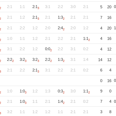
2:1
1:1
2:1
3:1
2:2
3:0
2:1
0
5
20
2
3
2:1
1:2
2:1
2:1
1:3
2:1
2:1
7
16
2
3
2
2:1
2:2
1:2
2:0
2:4
2:0
1:2
1
4
20
2
2
1:0
1:1
1:2
2:1
2:2
2:1
1:1
4
16
2
2
3:1
2:2
1:2
0:0
2:2
3:1
0:2
4
12
2
2
2:2
3:2
3:2
2:2
1:3
3:1
1:4
14
12
2
2
3
3
2
2
2:1
2:2
2:1
3:1
2:2
2:1
0:2
6
4
3
3
0
0
16
1:0
1:0
1:2
1:3
0:3
3:0
1:1
9
0
2
3
2
2
2:1
1:0
1:1
2:1
1:4
2:1
0:2
7
4
0
2
3
2
3:2
1:1
1:2
1:2
1:1
2:1
2:1
3
8
3