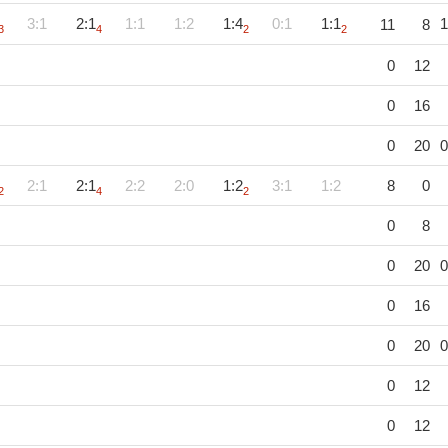
3:1
2:1
1:1
1:2
1:4
0:1
1:1
1
11
8
3
4
2
2
0
12
0
16
0
20
0
2:1
2:1
2:2
2:0
1:2
3:1
1:2
8
0
2
4
2
0
8
0
20
0
0
16
0
20
0
0
12
0
12