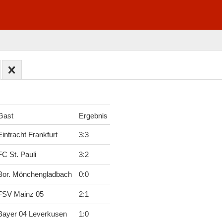
Gast
Ergebnis
Eintracht Frankfurt
3
:
3
FC St. Pauli
3
:
2
Bor. Mönchengladbach
0
:
0
FSV Mainz 05
2
:
1
Bayer 04 Leverkusen
1
:
0