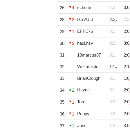
schotte
1:3
3:0
26.
4
HSVULI
2:2
2:2
28.
3
2
EFFE76
0:2
2:0
29.
1
haui.hsv
0:2
3:0
30.
3
31.
18marcus87
0:1
2:0
32.
Weltmeister
1:1
2:1
2
33.
BrianClough
0:1
1:0
Heyne
0:1
2:0
34.
2
Toro
0:2
2:0
35.
1
Poppy
0:2
2:0
36.
1
Joris
1:2
3:0
37.
1