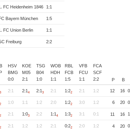
1. FC Heidenheim 1846
1
:
1
FC Bayern München
1
:
5
1. FC Union Berlin
1
:
1
SC Freiburg
2
:
2
B
HSV
KOE
TSG
WOB
RBL
VFB
FCA
P
BMG
M05
B04
HDH
FCB
FCU
SCF
0
:
0
2
:
1
1
:
0
1
:
1
1
:
5
1
:
1
2
:
2
P
B
2:1
2:1
2:1
2:1
1:2
2:1
1:2
12
16
0
3
4
3
2
1:0
1:1
1:2
2:0
1:2
3:0
1:2
6
20
0
2
2
2:1
1:0
2:2
1:1
1:3
3:1
0:1
1
11
16
2
3
4
2
2:1
1:2
1:2
2:1
0:2
2:0
1:2
0
4
20
2
2