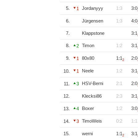
5.
Jordanyyy
1:3
3:0
1
6.
Jürgensen
1:3
4:0
7.
Klappstone
3:1
8.
Timon
1:2
3:1
2
9.
80x80
1:1
2:0
1
2
Neele
1:2
3:1
10.
1
HSV-Berni
2:1
2:0
11.
3
12.
Klecksi86
2:3
3:1
Boxer
1:2
3:0
13.
4
TimoWeis
0:2
1:1
14.
3
15.
werni
1:1
3:1
2