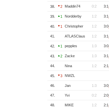
Maddin74
0:2
3:1
38.
2
Nordderby
1:2
3:1
39.
1
Christopher
1:2
3:0
40.
1
41.
ATLASClaus
1:2
3:1
pepples
1:3
3:0
42.
1
Zacke
1:3
3:1
43.
2
44.
Nina
1:2
2:1
NWZL
45.
3
46.
Jan
1:3
3:0
47.
Yvi
0:2
2:0
48.
MIKE
1:2
2:1