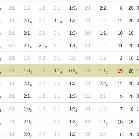
2:1
1:2
1:2
2:1
1:3
2:1
2:2
8
20
0
2
2
4
3:1
2:1
2:2
1:1
1:2
2:1
1:2
0
12
20
2
4
4
2
2:1
2:1
2:2
3:1
1:3
2:0
1:1
10
16
2
4
2
2
3:2
2:1
2:1
3:1
1:4
3:1
1:2
11
20
0
2
4
3
2
2:1
1:1
2:2
3:1
2:1
3:1
1:2
1
2
16
2
2:1
1:0
1:2
1:1
0:3
2:0
1:1
1
15
20
2
3
4
2
2
3:1
2:1
2:2
2:0
1:3
4:1
2:2
0
12
20
2
4
2
4
2:1
2:1
1:2
2:1
1:3
1:2
2:1
0
9
20
3
4
2
2:1
1:0
1:3
2:1
1:3
2:1
1:2
1
7
8
2
3
2
2:1
2:0
1:1
2:0
1:3
3:0
1:1
10
16
2
2
2
2
3:1
2:0
2:2
1:2
1:3
2:0
0:2
0
6
20
2
2
2