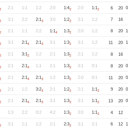
2:1
1:1
1:2
2:0
1:4
2:0
1:1
0
6
20
2
2
2
3:1
2:2
2:1
3:0
1:2
3:1
1:2
7
16
2
3
2
2:1
1:1
2:2
1:1
1:3
2:0
1:2
8
20
1
2
4
2
3:1
2:1
2:1
3:1
1:3
3:1
1:2
1
11
20
2
4
3
2
2:1
3:1
1:2
2:1
1:3
2:1
1:2
8
16
2
2
2
2:1
2:1
1:1
2:1
1:3
3:1
0:1
0
8
20
2
4
2
2:1
2:1
2:1
1:2
1:3
2:0
0:1
0
11
20
2
4
3
2
2:1
1:2
3:2
2:1
1:2
2:1
1:1
9
20
0
2
3
2
2
2:1
2:1
2:1
3:1
1:3
3:1
1:1
0
13
20
2
4
3
2
2
1:3
2:2
0:2
4:2
1:3
3:0
1:1
4
12
2
2
3:1
1:1
1:2
2:1
2:3
3:1
2:1
6
12
1
2
2