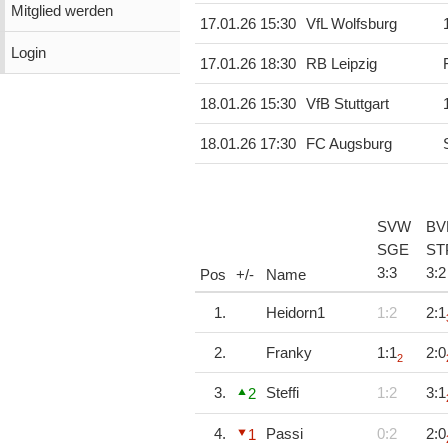
Mitglied werden
17.01.26 15:30
VfL Wolfsburg
Login
17.01.26 18:30
RB Leipzig
18.01.26 15:30
VfB Stuttgart
18.01.26 17:30
FC Augsburg
SVW
BV
SGE
ST
3
:
3
3
:
2
Pos
+/-
Name
1.
Heidorn1
1:2
2:1
2.
Franky
1:1
2:0
2
3.
Steffi
1:2
3:1
2
4.
Passi
0:2
2:0
1