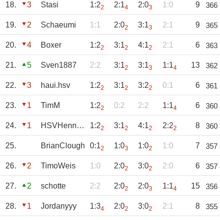
18.
3
Stasi
1:2
2:1
2:0
1:0
9
366
2
4
3
19.
2
Schaeumi
1:1
2:0
3:1
2:1
9
365
2
3
20.
4
Boxer
1:2
3:1
4:1
2:1
6
363
2
2
2
21.
5
Sven1887
2:2
3:1
3:1
1:1
13
362
2
3
4
22.
3
haui.hsv
1:2
3:1
3:2
0:1
6
361
2
2
2
23.
1
TimM
1:2
0:2
2:2
1:1
6
360
2
4
24.
1
HSVHenning
1:2
3:1
4:1
2:2
8
360
2
2
2
2
25.
BrianClough
0:1
1:0
1:0
1:0
7
357
2
3
2
26.
2
TimoWeis
1:0
2:0
3:0
2:0
6
357
2
2
27.
2
schotte
2:2
2:0
2:0
1:1
15
356
2
3
4
28.
1
Jordanyyy
1:3
2:0
3:0
2:1
8
355
4
2
2