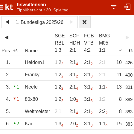
hsvsittensen
Tippübersicht • 30. Spieltag
1. Bundesliga 2025/26
SGE
SCF
FCB
BMG
RBL
HDH
VFB
M05
1
:
3
2
:
1
4
:
2
1
:
1
Pos
+/-
Name
P
G
1.
Heidorn1
1:2
2:1
2:1
2:1
10
426
2
4
2
2.
Franky
1:2
3:1
3:1
2:1
11
400
2
2
3
3.
1
Neele
1:2
2:1
3:1
1:1
13
391
2
4
3
4
4.
1
80x80
1:2
1:0
3:1
1:2
8
389
2
3
3
5.
Weltmeister
2:1
2:1
2:1
2:2
8
383
4
2
2
6.
2
Kai
1:3
2:0
3:1
1:1
15
383
4
2
3
4