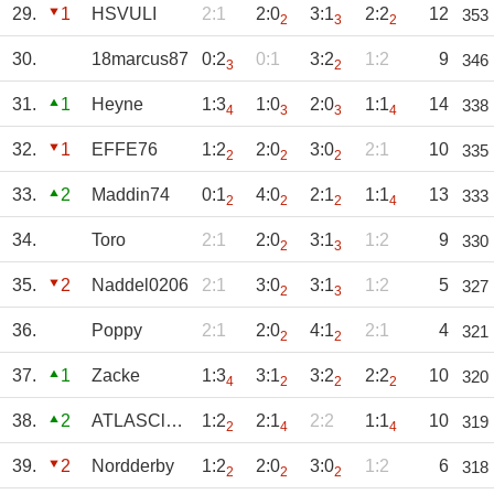
29.
1
HSVULI
2:1
2:0
3:1
2:2
12
353
2
3
2
30.
18marcus87
0:2
0:1
3:2
1:2
9
346
3
2
31.
1
Heyne
1:3
1:0
2:0
1:1
14
338
4
3
3
4
32.
1
EFFE76
1:2
2:0
3:0
2:1
10
335
2
2
2
33.
2
Maddin74
0:1
4:0
2:1
1:1
13
333
2
2
2
4
34.
Toro
2:1
2:0
3:1
1:2
9
330
2
3
35.
2
Naddel0206
2:1
3:0
3:1
1:2
5
327
2
3
36.
Poppy
2:1
2:0
4:1
2:1
4
321
2
2
37.
1
Zacke
1:3
3:1
3:2
2:2
10
320
4
2
2
2
38.
2
ATLASClaus
1:2
2:1
2:2
1:1
10
319
2
4
4
39.
2
Nordderby
1:2
2:0
3:0
1:2
6
318
2
2
2