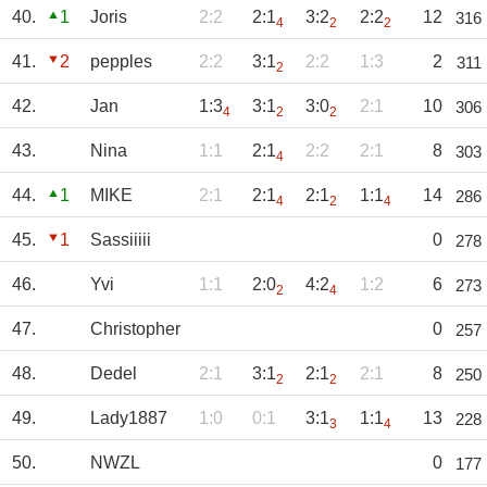
40.
1
Joris
2:2
2:1
3:2
2:2
12
316
4
2
2
41.
2
pepples
2:2
3:1
2:2
1:3
2
311
2
42.
Jan
1:3
3:1
3:0
2:1
10
306
4
2
2
43.
Nina
1:1
2:1
2:2
2:1
8
303
4
44.
1
MIKE
2:1
2:1
2:1
1:1
14
286
4
2
4
45.
1
Sassiiiii
0
278
46.
Yvi
1:1
2:0
4:2
1:2
6
273
2
4
47.
Christopher
0
257
48.
Dedel
2:1
3:1
2:1
2:1
8
250
2
2
49.
Lady1887
1:0
0:1
3:1
1:1
13
228
3
4
50.
NWZL
0
177