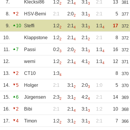
7.
Klecksi86
1:2
2:1
3:1
2:1
13
381
2
4
3
8.
2
HSV-Berni
2:1
2:0
3:1
2:1
5
377
2
3
9.
10
Steffi
1:2
2:1
3:1
1:1
17
372
2
4
3
4
10.
Klappstone
1:2
2:1
2:1
2:1
8
372
2
4
2
11.
7
Passi
0:2
2:0
3:1
1:1
16
372
3
2
3
4
12.
werni
1:2
2:1
4:1
1:1
12
371
2
4
2
4
13.
2
CT10
1:3
8
370
4
14.
5
Holger
2:1
3:1
2:0
1:0
5
370
2
3
15.
6
Jürgensen
2:3
3:1
4:2
2:1
14
369
2
2
4
16.
2
Bibi
2:1
2:1
3:1
1:2
10
368
4
3
17.
4
Timon
1:2
3:1
3:1
2:1
7
366
2
2
3