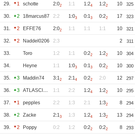
29.
1
schotte
2:0
1:1
1:2
1:2
10
325
2
4
2
30.
2
18marcus87
2:2
1:0
0:1
0:2
17
323
3
3
2
31.
2
EFFE76
2:0
1:1
1:1
1:1
10
321
2
32.
2
Naddel0206
2:3
2
311
33.
Toro
1:2
1:1
0:2
1:2
10
304
2
2
34.
Heyne
1:1
1:0
0:1
0:2
10
300
3
3
2
35.
3
Maddin74
3:1
2:1
0:2
2:0
12
297
2
4
2
36.
3
ATLASClaus
1:1
2:2
1:2
1:2
10
295
4
2
37.
1
pepples
2:2
1:3
2:1
1:3
8
294
2
38.
2
Zacke
2:1
1:3
1:2
1:3
13
294
3
4
2
39.
2
Poppy
0:2
1:2
0:2
0:2
8
293
2
2