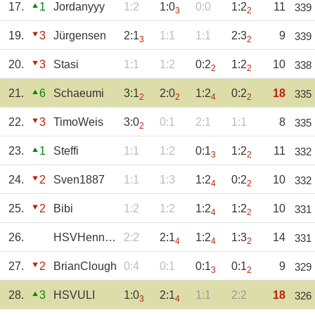
17.
1
Jordanyyy
1:2
1:0
0:0
1:2
11
339
3
2
19.
3
Jürgensen
2:1
1:1
1:1
2:3
9
339
3
2
20.
3
Stasi
1:1
1:2
0:2
1:2
10
338
2
2
21.
6
Schaeumi
3:1
2:0
1:2
0:2
18
335
2
2
4
2
22.
3
TimoWeis
3:0
0:1
2:1
1:1
8
335
2
23.
1
Steffi
1:1
1:2
0:1
1:2
11
332
3
2
24.
2
Sven1887
1:1
1:3
1:2
0:2
10
332
4
2
25.
2
Bibi
1:2
1:2
1:2
1:2
10
331
4
2
26.
HSVHenning
2:2
2:1
1:2
1:3
14
331
4
4
2
27.
2
BrianClough
0:4
0:1
0:1
0:1
9
329
3
2
28.
3
HSVULI
1:0
2:1
1:1
2:2
18
326
3
4