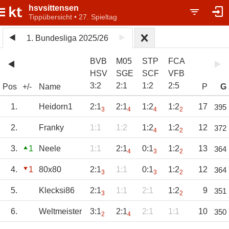
hsvsittensen
Tippübersicht • 27. Spieltag
1. Bundesliga 2025/26
BVB
M05
STP
FCA
HSV
SGE
SCF
VFB
3
:
2
2
:
1
1
:
2
2
:
5
Pos
+/-
Name
P
G
1.
Heidorn1
2:1
2:1
1:2
1:2
17
395
3
4
4
2
2.
Franky
1:1
1:2
1:2
1:2
12
372
4
2
3.
1
Neele
1:1
2:1
0:1
1:2
13
364
4
3
2
4.
1
80x80
2:1
1:1
0:1
1:2
12
364
3
3
2
5.
Klecksi86
2:1
1:1
2:1
1:2
9
351
3
2
6.
Weltmeister
3:1
2:1
2:1
1:1
10
350
2
4