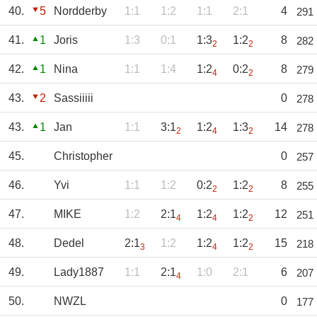
40.
5
Nordderby
1:1
1:2
1:1
2:1
4
291
41.
1
Joris
1:3
0:1
1:3
1:2
8
282
2
2
42.
1
Nina
1:1
1:4
1:2
0:2
8
279
4
2
43.
2
Sassiiiii
0
278
43.
1
Jan
1:1
3:1
1:2
1:3
14
278
2
4
2
45.
Christopher
0
257
46.
Yvi
1:1
1:2
0:2
1:2
8
255
2
2
47.
MIKE
1:2
2:1
1:2
1:2
12
251
4
4
2
48.
Dedel
2:1
1:2
1:2
1:2
15
218
3
4
2
49.
Lady1887
1:1
2:1
1:0
2:1
6
207
4
50.
NWZL
0
177