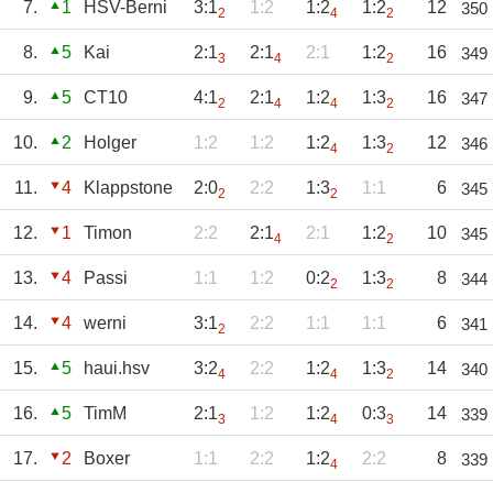
7.
1
HSV-Berni
3:1
1:2
1:2
1:2
12
350
2
4
2
8.
5
Kai
2:1
2:1
2:1
1:2
16
349
3
4
2
9.
5
CT10
4:1
2:1
1:2
1:3
16
347
2
4
4
2
10.
2
Holger
1:2
1:2
1:2
1:3
12
346
4
2
11.
4
Klappstone
2:0
2:2
1:3
1:1
6
345
2
2
12.
1
Timon
2:2
2:1
2:1
1:2
10
345
4
2
13.
4
Passi
1:1
1:2
0:2
1:3
8
344
2
2
14.
4
werni
3:1
2:2
1:1
1:1
6
341
2
15.
5
haui.hsv
3:2
2:2
1:2
1:3
14
340
4
4
2
16.
5
TimM
2:1
1:2
1:2
0:3
14
339
3
4
3
17.
2
Boxer
1:1
2:2
1:2
2:2
8
339
4