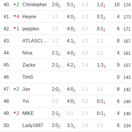
40.
2
Christopher
2:0
5:1
1:3
1:2
10
174
2
2
2
41.
4
Heyne
1:1
4:0
1:3
0:1
4
173
2
2
42.
1
pepples
1:1
4:0
0:3
0:1
6
171
2
2
43.
ATLASClaus
1:2
4:1
1:3
1:1
8
167
2
44.
Nina
2:1
4:0
0:3
1:1
4
161
2
2
45.
Zacke
2:1
4:2
2:4
1:3
9
157
2
2
3
46.
TimS
0
143
47.
2
Jan
2:0
4:0
1:3
3:1
8
142
2
2
48.
Yvi
0:2
4:0
0:2
0:1
6
140
2
2
49.
2
MIKE
2:1
0:1
2:3
0:1
4
140
2
2
50.
Lady1887
2:0
3:1
1:0
2:1
6
134
2
2