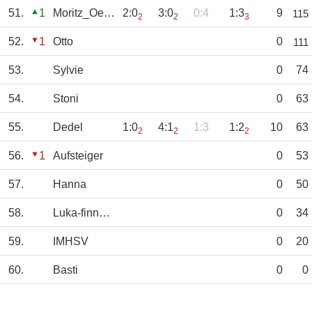
51.
1
Moritz_Oerding
2:0
3:0
0:4
1:3
9
115
2
2
3
52.
1
Otto
0
111
53.
Sylvie
0
74
54.
Stoni
0
63
55.
Dedel
1:0
4:1
1:3
1:2
10
63
2
2
2
56.
1
Aufsteiger
0
53
57.
Hanna
0
50
58.
Luka-finnZiese
0
34
59.
IMHSV
0
20
60.
Basti
0
0