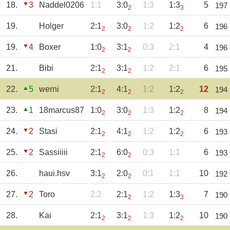
18.
3
Naddel0206
1:1
3:0
1:3
1:3
5
197
2
3
19.
Holger
2:1
3:0
1:2
1:2
6
196
2
2
2
19.
4
Boxer
1:0
3:1
0:3
2:1
4
196
2
2
21.
Bibi
2:1
3:1
1:2
2:1
6
195
2
2
22.
5
werni
2:1
4:1
1:2
1:2
12
194
2
2
2
23.
1
18marcus87
1:0
3:0
1:3
1:2
8
194
2
2
2
24.
2
Stasi
2:1
4:1
1:2
1:2
6
193
2
2
2
25.
2
Sassiiiii
2:1
6:0
0:3
1:1
6
193
2
2
26.
haui.hsv
3:1
2:0
0:1
1:1
10
192
2
2
27.
2
Toro
2:2
2:1
1:2
1:3
7
190
2
3
28.
Kai
2:1
3:1
1:3
1:2
10
190
2
2
2