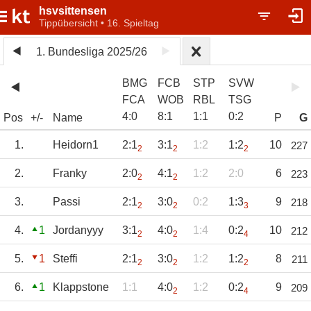
hsvsittensen
Tippübersicht • 16. Spieltag
1. Bundesliga 2025/26
BMG
FCB
STP
SVW
FCA
WOB
RBL
TSG
4
:
0
8
:
1
1
:
1
0
:
2
Pos
+/-
Name
P
G
1.
Heidorn1
2:1
3:1
1:2
1:2
10
227
2
2
2
2.
Franky
2:0
4:1
1:2
2:0
6
223
2
2
3.
Passi
2:1
3:0
0:2
1:3
9
218
2
2
3
4.
1
Jordanyyy
3:1
4:0
1:4
0:2
10
212
2
2
4
5.
1
Steffi
2:1
3:0
1:2
1:2
8
211
2
2
2
6.
1
Klappstone
1:1
4:0
1:2
0:2
9
209
2
4