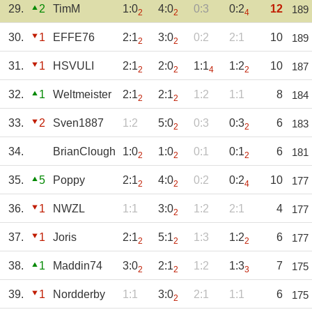
29.
2
TimM
1:0
4:0
0:3
0:2
12
189
2
2
4
30.
1
EFFE76
2:1
3:0
0:2
2:1
10
189
2
2
31.
1
HSVULI
2:1
2:0
1:1
1:2
10
187
2
2
4
2
32.
1
Weltmeister
2:1
2:1
1:2
1:1
8
184
2
2
33.
2
Sven1887
1:2
5:0
0:3
0:3
6
183
2
2
34.
BrianClough
1:0
1:0
0:1
0:1
6
181
2
2
2
35.
5
Poppy
2:1
4:0
0:2
0:2
10
177
2
2
4
36.
1
NWZL
1:1
3:0
1:2
2:1
4
177
2
37.
1
Joris
2:1
5:1
1:3
1:2
6
177
2
2
2
38.
1
Maddin74
3:0
2:1
1:2
1:3
7
175
2
2
3
39.
1
Nordderby
1:1
3:0
2:1
1:1
6
175
2