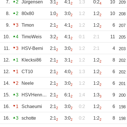
7.
2
Jürgensen
3:1
4:1
1:3
0:2
10
209
2
2
4
8.
2
80x80
1:0
3:0
1:2
1:2
10
208
2
2
2
9.
3
Timon
2:1
4:1
1:2
1:2
6
207
2
2
2
10.
4
TimoWeis
3:2
4:1
0:1
2:1
11
205
2
2
11.
3
HSV-Berni
2:1
3:0
1:2
2:1
4
203
2
2
12.
1
Klecksi86
2:1
3:1
1:2
1:2
8
202
2
2
2
12.
1
CT10
2:1
4:0
1:3
1:2
6
202
2
2
2
14.
2
Neele
2:1
3:0
1:2
1:2
6
201
2
2
2
15.
3
HSVHenning
2:1
6:1
1:4
1:3
9
200
2
2
3
16.
1
Schaeumi
2:1
3:0
0:2
1:2
6
198
2
2
2
16.
3
schotte
2:1
3:0
0:2
1:2
8
198
2
2
2