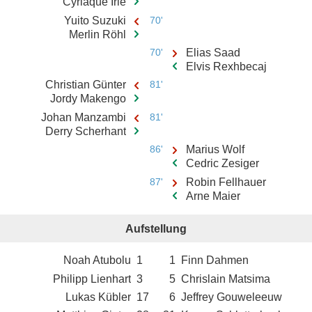
Cyriaque Irie
Yuito Suzuki
70'
Merlin Röhl
70'
Elias Saad
Elvis Rexhbecaj
Christian Günter
81'
Jordy Makengo
Johan Manzambi
81'
Derry Scherhant
86'
Marius Wolf
Cedric Zesiger
87'
Robin Fellhauer
Arne Maier
Aufstellung
Noah Atubolu
1
1
Finn Dahmen
Philipp Lienhart
3
5
Chrislain Matsima
Lukas Kübler
17
6
Jeffrey Gouweleeuw