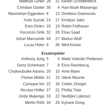
Matthias Ginter
28
31
Keven Schlotterbeck
Christian Günter
30
4
Han-Noah Massengo
Maximilian Eggestein
8
13
Dimitrios Giannoulis
Yuito Suzuki
14
17
Kristijan Jakic
Eren Dinkci
18
19
Robin Fellhauer
Vincenzo Grifo
32
26
Elias Saad
Johan Manzambi
44
27
Marius Wolf
Lucas Höler
9
36
Mert Kömür
Ersatzspieler
Anthony Jung
5
3
Mads Valentin Pedersen
Derry Scherhant
7
8
Elvis Rexhbecaj
Chukwubuike Adamu
20
10
Arne Maier
Florian Müller
21
15
Steve Mounie
Cyriaque Irie
22
16
Cedric Zesiger
Nicolas Höfler
27
21
Phillip Tietz
Jordy Makengo
33
22
Nediljko Labrovic
Merlin Röhl
34
29
Kyliane Dong