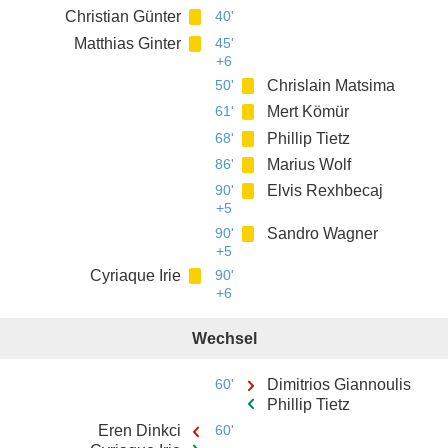
Christian Günter
40'
Matthias Ginter
45'
+6
50'
Chrislain Matsima
61'
Mert Kömür
68'
Phillip Tietz
86'
Marius Wolf
90'
Elvis Rexhbecaj
+5
90'
Sandro Wagner
+5
Cyriaque Irie
90'
+6
Wechsel
60'
Dimitrios Giannoulis
Phillip Tietz
Eren Dinkci
60'