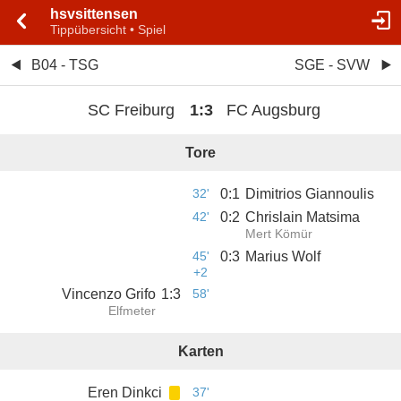
hsvsittensen
Tippübersicht • Spiel
B04 - TSG
SGE - SVW
SC Freiburg
1
:
3
FC Augsburg
Tore
32'
0
:
1
Dimitrios Giannoulis
42'
0
:
2
Chrislain Matsima
Mert Kömür
45'
0
:
3
Marius Wolf
+2
Vincenzo Grifo
1
:
3
58'
Elfmeter
Karten
Eren Dinkci
37'