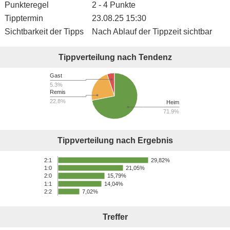
Punkteregel
2 - 4 Punkte
Tipptermin
23.08.25 15:30
Sichtbarkeit der Tipps
Nach Ablauf der Tippzeit sichtbar
Tippverteilung nach Tendenz
Gast
5.3%
Remis
22.8%
Heim
71.9%
Tippverteilung nach Ergebnis
29,82%
2:1
21,05%
1:0
15,79%
2:0
1:1
14,04%
2:2
7,02%
Treffer