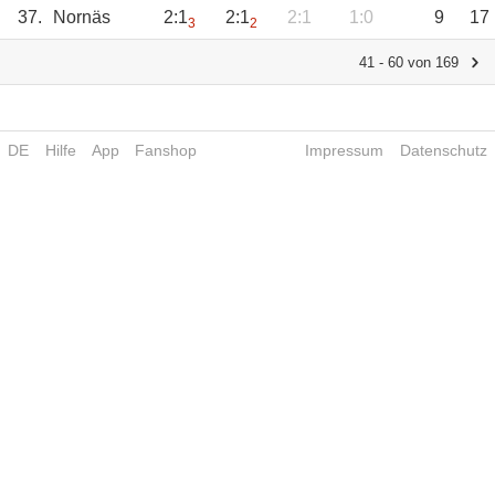
37.
Nornäs
2:1
2:1
2:1
1:0
9
17
3
2
41 - 60 von 169
DE
Hilfe
App
Fanshop
Impressum
Datenschutz