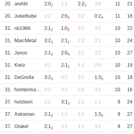
20.
arohbi
2:0
1:1
2:2
3:0
11
21
2
2
20.
Jubelbube
1:2
2:0
3:2
0:2
11
18
4
4
31.
nb1966
2:1
1:0
3:1
3:1
10
22
3
2
31.
MarcMetal
3:2
2:1
1:2
3:1
10
24
3
2
31.
Janos
2:1
2:0
2:1
2:2
10
27
3
4
31.
Kielz
0:2
2:1
4:2
2:0
10
19
2
31.
DeGroße
3:2
0:2
3:2
1:3
10
18
3
3
31.
holsteinluis190
0:2
0:1
2:0
3:1
10
16
37.
holzbein
2:2
3:1
2:1
1:1
9
24
3
37.
Astraman
2:1
1:2
2:1
1:3
9
27
3
3
37.
Orakel
2:1
0:1
1:2
3:1
9
27
3