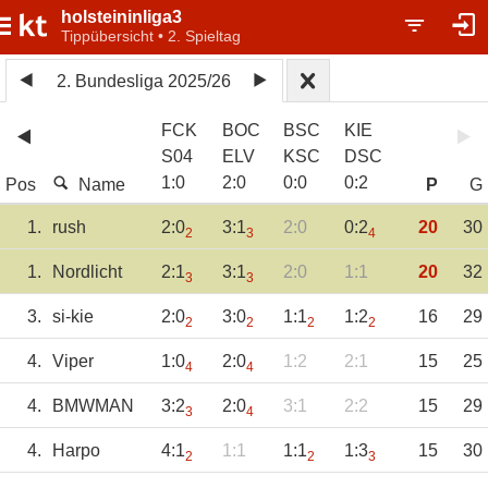
holsteininliga3
Tippübersicht • 2. Spieltag
2. Bundesliga 2025/26
FCK
BOC
BSC
KIE
S04
ELV
KSC
DSC
1
:
0
2
:
0
0
:
0
0
:
2
Pos
Name
P
G
1.
rush
2:0
3:1
2:0
0:2
20
30
2
3
4
1.
Nordlicht
2:1
3:1
2:0
1:1
20
32
3
3
3.
si-kie
2:0
3:0
1:1
1:2
16
29
2
2
2
2
4.
Viper
1:0
2:0
1:2
2:1
15
25
4
4
4.
BMWMAN
3:2
2:0
3:1
2:2
15
29
3
4
4.
Harpo
4:1
1:1
1:1
1:3
15
30
2
2
3