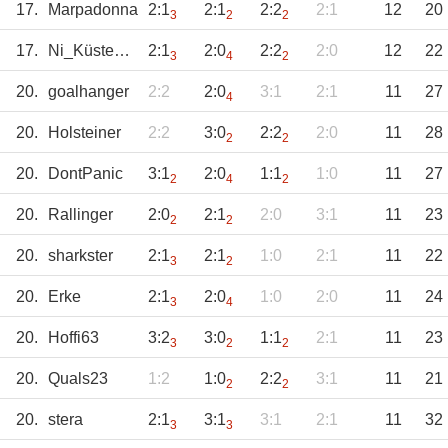
17.
Marpadonna
2:1
2:1
2:2
2:1
12
20
3
2
2
17.
Ni_Küstenkind
2:1
2:0
2:2
2:0
12
22
3
4
2
20.
goalhanger
2:2
2:0
3:1
2:1
11
27
4
20.
Holsteiner
2:2
3:0
2:2
2:0
11
28
2
2
20.
DontPanic
3:1
2:0
1:1
1:0
11
27
2
4
2
20.
Rallinger
2:0
2:1
2:0
3:1
11
23
2
2
20.
sharkster
2:1
2:1
1:0
2:1
11
22
3
2
20.
Erke
2:1
2:0
1:0
2:0
11
24
3
4
20.
Hoffi63
3:2
3:0
1:1
2:1
11
23
3
2
2
20.
Quals23
1:2
1:0
2:2
3:1
11
21
2
2
20.
stera
2:1
3:1
3:1
2:1
11
32
3
3