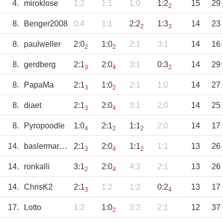
4.
miroklose
1:2
1:1
1:0
1:2
15
29
2
8.
Benger2008
0:4
1:1
2:2
1:3
14
23
2
3
8.
paulweller
2:0
1:0
2:1
3:1
14
16
2
2
8.
gerdberg
2:1
2:0
3:1
0:3
14
29
3
4
2
8.
PapaMa
2:1
1:0
2:1
1:0
14
27
3
2
8.
diaet
2:1
2:0
3:1
2:0
14
25
3
4
8.
Pyropoodle
1:0
2:1
1:1
2:0
14
17
4
2
2
14.
baslermario73
2:1
2:0
1:1
1:1
13
26
3
4
2
14.
ronkalli
3:1
2:0
4:3
2:1
13
26
2
4
14.
ChrisK2
2:1
1:2
1:2
0:2
13
17
3
4
17.
Lotto
1:2
1:0
3:2
2:1
12
37
2