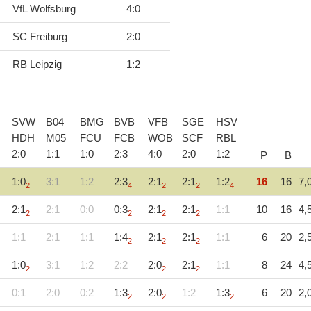
VfL Wolfsburg
4
:
0
SC Freiburg
2
:
0
RB Leipzig
1
:
2
SVW
B04
BMG
BVB
VFB
SGE
HSV
HDH
M05
FCU
FCB
WOB
SCF
RBL
2
:
0
1
:
1
1
:
0
2
:
3
4
:
0
2
:
0
1
:
2
P
B
1:0
3:1
1:2
2:3
2:1
2:1
1:2
16
16
7,
2
4
2
2
4
2:1
2:1
0:0
0:3
2:1
2:1
1:1
10
16
4,
2
2
2
2
1:1
2:1
1:1
1:4
2:1
2:1
1:1
6
20
2,
2
2
2
1:0
3:1
1:2
2:2
2:0
2:1
1:1
8
24
4,
2
2
2
0:1
2:0
0:2
1:3
2:0
1:2
1:3
6
20
2,
2
2
2