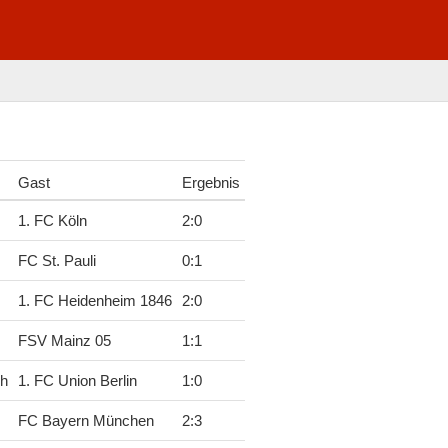
Gast
Ergebnis
1. FC Köln
2
:
0
FC St. Pauli
0
:
1
1. FC Heidenheim 1846
2
:
0
FSV Mainz 05
1
:
1
ch
1. FC Union Berlin
1
:
0
FC Bayern München
2
:
3