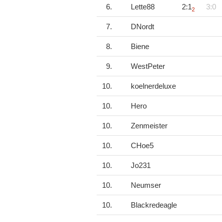
6.
Lette88
2:1
3:0
2
7.
DNordt
8.
Biene
9.
WestPeter
10.
koelnerdeluxe
10.
Hero
10.
Zenmeister
10.
CHoe5
10.
Jo231
10.
Neumser
10.
Blackredeagle