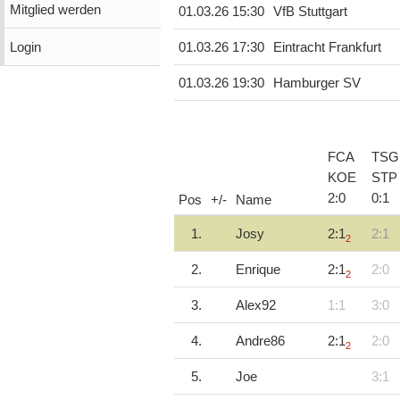
Mitglied werden
01.03.26 15:30
VfB Stuttgart
Login
01.03.26 17:30
Eintracht Frankfurt
01.03.26 19:30
Hamburger SV
FCA
TSG
KOE
STP
2
:
0
0
:
1
Pos
+/-
Name
1.
Josy
2:1
2:1
2
2.
Enrique
2:1
2:0
2
3.
Alex92
1:1
3:0
4.
Andre86
2:1
2:0
2
5.
Joe
3:1