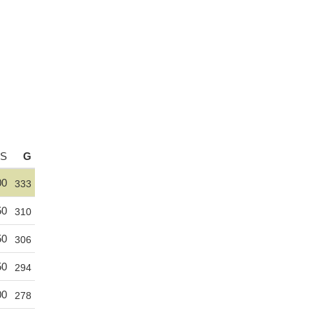
S
G
00
333
50
310
50
306
50
294
00
278