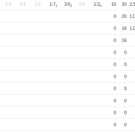
1:2
3:1
1:2
1:7
3:0
2:2
1:2
10
20
2,
2
2
4
0
20
1,
0
16
1,
0
16
0
0
0
0
0
0
0
0
0
0
0
0
0
0