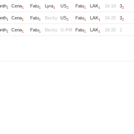
nth
Cena
Fatu
Lyra
US
Fatu
LAK
16-18
3
1
1
1
1
2
1
1
2
nth
Cena
Fatu
Becky
US
Fatu
LAK
18-20
3
1
1
1
2
1
1
2
nth
Cena
Fatu
Becky
G-PM
Fatu
LAK
18-20
2
1
1
1
1
1