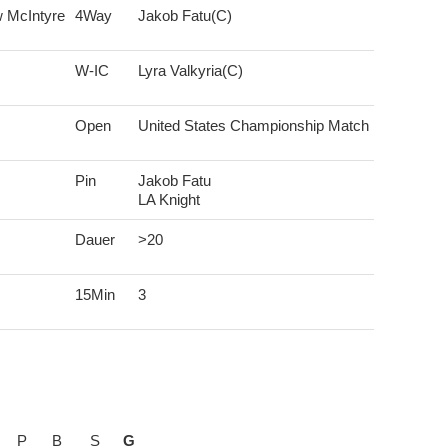
w McIntyre
4Way
Jakob Fatu(C)
W-IC
Lyra Valkyria(C)
Open
United States Championship Match
Pin
Jakob Fatu
LA Knight
Dauer
>20
15Min
3
P
B
S
G