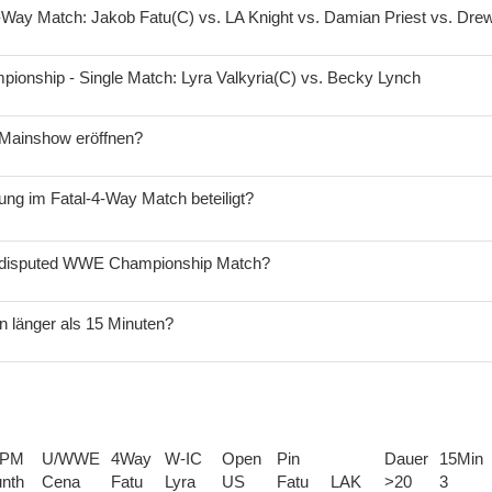
-Way Match: Jakob Fatu(C) vs. LA Knight vs. Damian Priest vs. Dre
onship - Single Match: Lyra Valkyria(C) vs. Becky Lynch
 Mainshow eröffnen?
ung im Fatal-4-Way Match beteiligt?
Undisputed WWE Championship Match?
n länger als 15 Minuten?
-PM
U/WWE
4Way
W-IC
Open
Pin
Dauer
15Min
nth
Cena
Fatu
Lyra
US
Fatu
LAK
>20
3