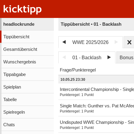
headlockrunde
Tippübersicht • 01 - Backlash
Tippübersicht
WWE 2025/2026
Gesamtübersicht
01 - Backlash
Bonus
Wunschergebnis
Frage
Punkteregel
Tippabgabe
10.05.25 23:30
Spielplan
Intercontinental Championship - Sing
Punkteregel:
1 Punkt
Tabelle
Single Match: Gunther vs. Pat McAfe
Punkteregel:
1 Punkt
Spielregeln
Undisputed WWE Championship - Sing
Chats
Punkteregel:
1 Punkt