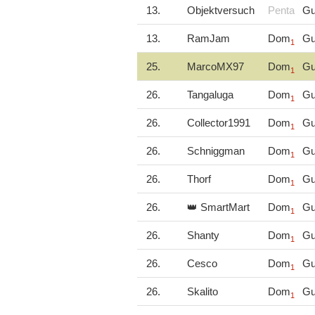
13.
Objektversuch
Penta
Gu
13.
RamJam
Dom
Gu
1
25.
MarcoMX97
Dom
Gu
1
26.
Tangaluga
Dom
Gu
1
26.
Collector1991
Dom
Gu
1
26.
Schniggman
Dom
Gu
1
26.
Thorf
Dom
Gu
1
26.
👑 SmartMart
Dom
Gu
1
26.
Shanty
Dom
Gu
1
26.
Cesco
Dom
Gu
1
26.
Skalito
Dom
Gu
1