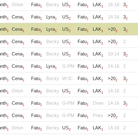
nth
Orton
Fatu
Becky
US
Fatu
LAK
16-18
3
1
1
2
1
1
2
nth
Cena
Fatu
Lyra
US
Fatu
LAK
14-16
3
1
1
1
1
2
1
1
2
nth
Cena
Fatu
Lyra
US
Fatu
LAK
>20
3
1
1
1
1
2
1
1
2
2
nth
Cena
Fatu
Becky
US
Fatu
LAK
>20
2
1
1
1
2
1
1
2
nth
Cena
Fatu
Becky
US
Fatu
LAK
10-14
3
1
1
1
2
1
1
2
nth
Cena
Fatu
Lyra
G-PM
Fatu
LAK
14-16
2
1
1
1
1
1
1
nth
Cena
Fatu
Becky
W-IC
Fatu
LAK
>20
3
1
1
1
1
1
2
2
nth
Orton
Fatu
Becky
US
Fatu
LAK
14-16
2
1
1
2
1
1
nth
Cena
Fatu
Becky
G-PM
Fatu
Drew
14-16
3
1
1
1
1
2
nth
Cena
Fatu
Becky
G-PM
Fatu
Pries
>20
2
1
1
1
1
2
nth
Orton
Fatu
Becky
US
Fatu
LAK
14-16
2
1
1
2
1
1