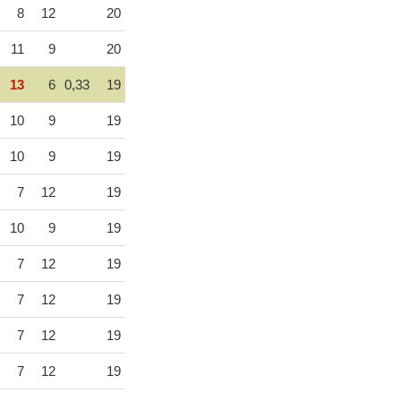
8
12
20
11
9
20
13
6
0,33
19
10
9
19
10
9
19
7
12
19
10
9
19
7
12
19
7
12
19
7
12
19
7
12
19