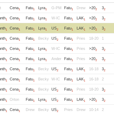
t
Cena
Fatu
Lyra
G-PM
Fatu
Drew
>20
3
1
1
1
1
2
2
nth
Cena
Fatu
Lyra
W-IC
Fatu
LAK
>20
3
1
1
1
1
1
1
2
2
nth
Cena
Fatu
Lyra
US
Fatu
LAK
>20
3
1
1
1
1
2
1
1
2
2
nth
Cena
Fatu
Becky
US
Fatu
Pries
18-20
1
1
1
1
2
1
nth
Cena
Fatu
Lyra
W-IC
Fatu
Pries
>20
3
1
1
1
1
1
2
2
nth
Cena
Fatu
Lyra
Ander
Fatu
Pries
>20
3
1
1
1
1
1
2
2
nth
Cena
Fatu
Becky
US
Fatu
LAK
16-18
3
1
1
1
2
1
1
2
nth
Cena
Fatu
Becky
W-IC
Fatu
LAK
16-18
2
1
1
1
1
1
nth
Cena
Fatu
Becky
US
Fatu
Pries
18-20
3
1
1
1
2
1
2
nth
Orton
Fatu
Lyra
US
Fatu
LAK
>20
3
1
1
1
2
1
1
2
2
nth
Cena
Drew
Becky
US
Pries
Drew
10-14
2
1
1
2