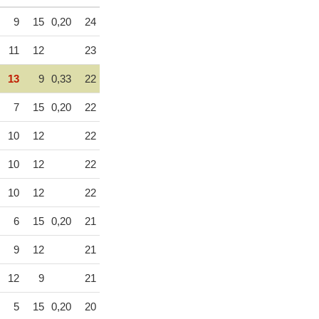
9
15
0,20
24
11
12
23
13
9
0,33
22
7
15
0,20
22
10
12
22
10
12
22
10
12
22
6
15
0,20
21
9
12
21
12
9
21
5
15
0,20
20