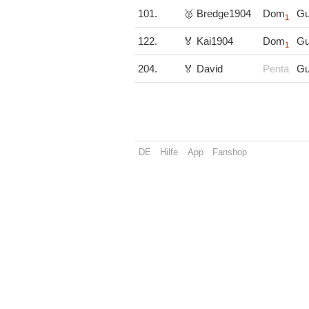
101.
🥈 Bredge1904
Dom
Gu
1
122.
🏅 Kai1904
Dom
Gu
1
204.
🏅 David
Penta
Gu
DE
Hilfe
App
Fanshop