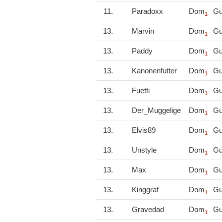
11.
Paradoxx
Dom
Gu
1
13.
Marvin
Dom
Gu
1
13.
Paddy
Dom
Gu
1
13.
Kanonenfutter
Dom
Gu
1
13.
Fuetti
Dom
Gu
1
13.
Der_Muggelige
Dom
Gu
1
13.
Elvis89
Dom
Gu
1
13.
Unstyle
Dom
Gu
1
13.
Max
Dom
Gu
1
13.
Kinggraf
Dom
Gu
1
13.
Gravedad
Dom
Gu
1