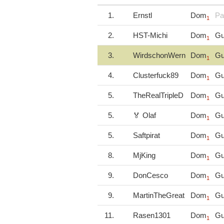
1.
Ernstl
Dom
Pa
1
2.
HST-Michi
Dom
Gu
1
3.
WirdschonWern
Dom
Gu
1
4.
Clusterfuck89
Dom
Gu
1
5.
TheRealTripleD
Dom
Gu
1
5.
🏅 Olaf
Dom
Gu
1
5.
Saftpirat
Dom
Gu
1
8.
MjKing
Dom
Gu
1
9.
DonCesco
Dom
Gu
1
9.
MartinTheGreat
Dom
Gu
1
11.
Rasen1301
Dom
Gu
1