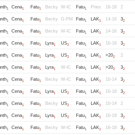
nth
Cena
Fatu
Becky
W-IC
Fatu
Pries
16-18
2
1
1
1
1
nth
Cena
Fatu
Becky
G-PM
Fatu
LAK
14-16
3
1
1
1
1
1
2
nth
Cena
Fatu
Becky
W-IC
Fatu
LAK
14-16
3
1
1
1
1
1
2
nth
Cena
Fatu
Lyra
US
Fatu
LAK
16-18
3
1
1
1
1
2
1
1
2
nth
Cena
Fatu
Lyra
US
Fatu
LAK
>20
2
1
1
1
1
2
1
1
2
nth
Cena
Fatu
Lyra
W-IC
Fatu
LAK
>20
3
1
1
1
1
1
1
2
2
nth
Cena
Fatu
Becky
W-IC
Fatu
LAK
10-14
3
1
1
1
1
1
2
nth
Cena
Fatu
Lyra
US
Fatu
LAK
16-18
3
1
1
1
1
2
1
1
2
nth
Cena
Fatu
Becky
US
Fatu
LAK
10-14
2
1
1
1
2
1
1
nth
Cena
Fatu
Lyra
US
Fatu
LAK
16-18
3
1
1
1
1
2
1
1
2
nth
Cena
Fatu
Becky
W-IC
Fatu
LAK
16-18
3
1
1
1
1
1
2