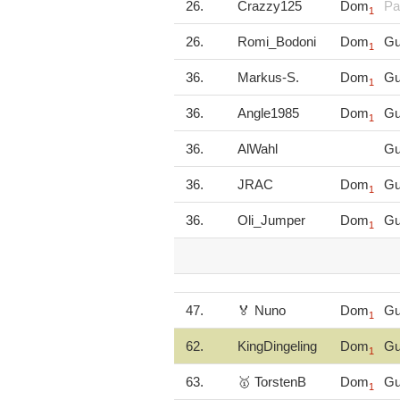
26.
Crazzy125
Dom
Pa
1
26.
Romi_Bodoni
Dom
Gu
1
36.
Markus-S.
Dom
Gu
1
36.
Angle1985
Dom
Gu
1
36.
AlWahl
Gu
36.
JRAC
Dom
Gu
1
36.
Oli_Jumper
Dom
Gu
1
47.
🏅 Nuno
Dom
Gu
1
62.
KingDingeling
Dom
Gu
1
63.
🥇 TorstenB
Dom
Gu
1