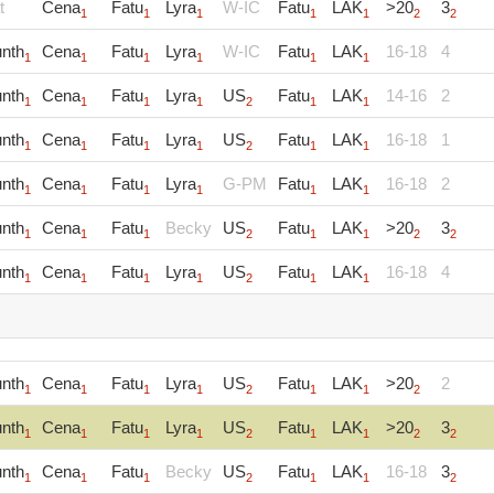
t
Cena
Fatu
Lyra
W-IC
Fatu
LAK
>20
3
1
1
1
1
1
2
2
nth
Cena
Fatu
Lyra
W-IC
Fatu
LAK
16-18
4
1
1
1
1
1
1
nth
Cena
Fatu
Lyra
US
Fatu
LAK
14-16
2
1
1
1
1
2
1
1
nth
Cena
Fatu
Lyra
US
Fatu
LAK
16-18
1
1
1
1
1
2
1
1
nth
Cena
Fatu
Lyra
G-PM
Fatu
LAK
16-18
2
1
1
1
1
1
1
nth
Cena
Fatu
Becky
US
Fatu
LAK
>20
3
1
1
1
2
1
1
2
2
nth
Cena
Fatu
Lyra
US
Fatu
LAK
16-18
4
1
1
1
1
2
1
1
nth
Cena
Fatu
Lyra
US
Fatu
LAK
>20
2
1
1
1
1
2
1
1
2
nth
Cena
Fatu
Lyra
US
Fatu
LAK
>20
3
1
1
1
1
2
1
1
2
2
nth
Cena
Fatu
Becky
US
Fatu
LAK
16-18
3
1
1
1
2
1
1
2