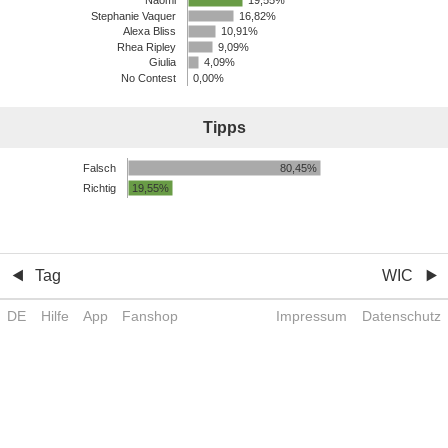
Naomi
16,82%
Stephanie Vaquer
10,91%
Alexa Bliss
Rhea Ripley
9,09%
4,09%
Giulia
No Contest
0,00%
Tipps
80,45%
Falsch
Richtig
19,55%
Tag
WIC
DE
Hilfe
App
Fanshop
Impressum
Datenschutz