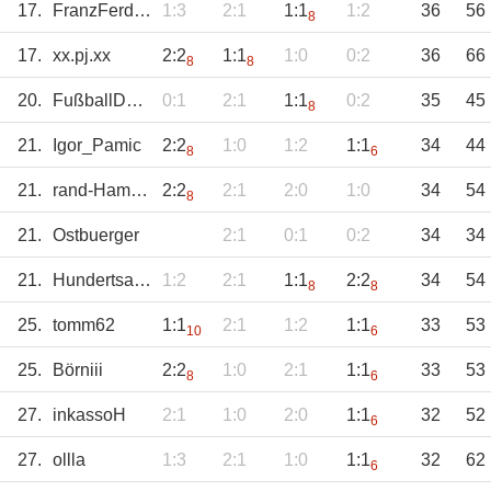
17.
FranzFerdinand
1:3
2:1
1:1
1:2
36
56
8
17.
xx.pj.xx
2:2
1:1
1:0
0:2
36
66
8
8
20.
FußballDosenb
0:1
2:1
1:1
0:2
35
45
8
21.
Igor_Pamic
2:2
1:0
1:2
1:1
34
44
8
6
21.
rand-Hamburger
2:2
2:1
2:0
1:0
34
54
8
21.
Ostbuerger
2:1
0:1
0:2
34
34
21.
Hundertsassa
1:2
2:1
1:1
2:2
34
54
8
8
25.
tomm62
1:1
2:1
1:2
1:1
33
53
10
6
25.
Börniii
2:2
1:0
2:1
1:1
33
53
8
6
27.
inkassoH
2:1
1:0
2:0
1:1
32
52
6
27.
ollla
1:3
2:1
1:0
1:1
32
62
6