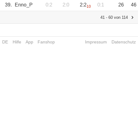
39.
Enno_P
0:2
2:0
2:2
0:1
26
46
10
41 - 60 von 114
DE
Hilfe
App
Fanshop
Impressum
Datenschutz