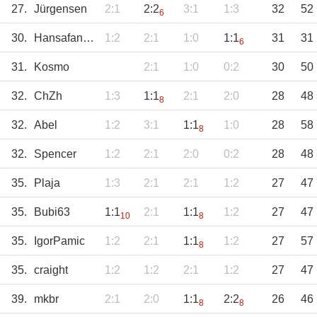
27.
Jürgensen
2:1
2:2
3:1
1:3
32
52
6
30.
HansafanPotsdam
1:2
2:1
1:0
1:1
31
31
6
31.
Kosmo
2:1
1:0
0:2
30
50
32.
ChZh
1:3
1:1
2:1
2:0
28
48
8
32.
Abel
1:2
3:1
1:1
1:0
28
58
8
32.
Spencer
1:2
2:1
2:0
0:2
28
48
35.
Plaja
1:3
2:1
2:1
1:2
27
47
35.
Bubi63
1:1
2:1
1:1
1:2
27
47
10
8
35.
IgorPamic
1:2
2:1
1:1
1:2
27
57
8
35.
craight
1:2
1:2
2:1
1:2
27
47
39.
mkbr
2:1
2:0
1:1
2:2
26
46
8
8