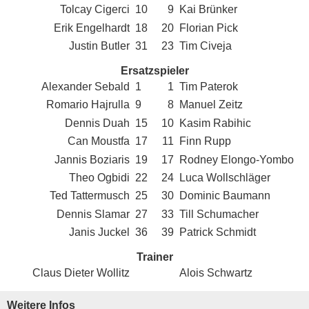
Tolcay Cigerci
10
9
Kai Brünker
Erik Engelhardt
18
20
Florian Pick
Justin Butler
31
23
Tim Civeja
Ersatzspieler
Alexander Sebald
1
1
Tim Paterok
Romario Hajrulla
9
8
Manuel Zeitz
Dennis Duah
15
10
Kasim Rabihic
Can Moustfa
17
11
Finn Rupp
Jannis Boziaris
19
17
Rodney Elongo-Yombo
Theo Ogbidi
22
24
Luca Wollschläger
Ted Tattermusch
25
30
Dominic Baumann
Dennis Slamar
27
33
Till Schumacher
Janis Juckel
36
39
Patrick Schmidt
Trainer
Claus Dieter Wollitz
Alois Schwartz
Weitere Infos