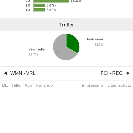
18,33%
0:2
1:0
6,67%
1:3
6,67%
Treffer
Tordifferenz
33.3%
Kein Treffer
66.7%
WMN - VRL
FCI - REG
DE
Hilfe
App
Fanshop
Impressum
Datenschutz