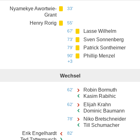
Nyamekye Awortwie-
33'
Grant
Henry Rorig
55'
67'
Lasse Wilhelm
73'
Sven Sonnenberg
79'
Patrick Sontheimer
90'
Phillip Menzel
+3
Wechsel
62'
Robin Bormuth
Kasim Rabihic
62'
Elijah Krahn
Dominic Baumann
78'
Niko Bretschneider
Till Schumacher
Erik Engelhardt
82'
Ted Tattermusch