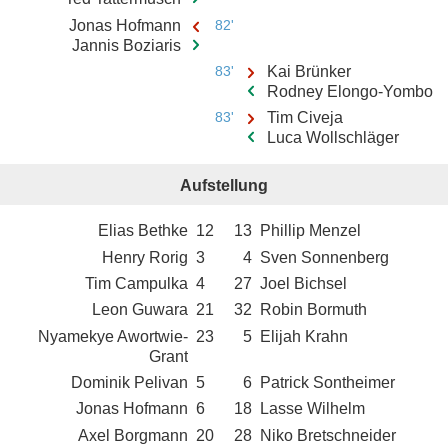
Jonas Hofmann
82'
Jannis Boziaris
83'
Kai Brünker
Rodney Elongo-Yombo
83'
Tim Civeja
Luca Wollschläger
Aufstellung
Elias Bethke
12
13
Phillip Menzel
Henry Rorig
3
4
Sven Sonnenberg
Tim Campulka
4
27
Joel Bichsel
Leon Guwara
21
32
Robin Bormuth
Nyamekye Awortwie-
23
5
Elijah Krahn
Grant
Dominik Pelivan
5
6
Patrick Sontheimer
Jonas Hofmann
6
18
Lasse Wilhelm
Axel Borgmann
20
28
Niko Bretschneider