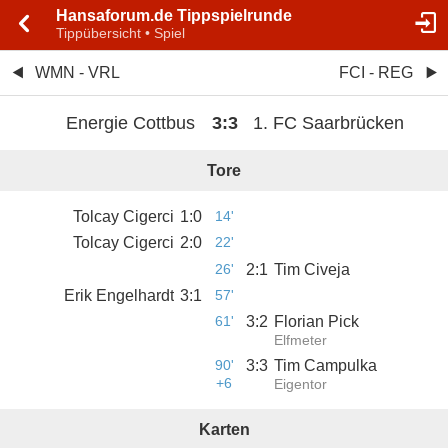
Hansaforum.de Tippspielrunde
Tippübersicht • Spiel
WMN - VRL
FCI - REG
Energie Cottbus
3
:
3
1. FC Saarbrücken
Tore
Tolcay Cigerci
1
:
0
14'
Tolcay Cigerci
2
:
0
22'
26'
2
:
1
Tim Civeja
Erik Engelhardt
3
:
1
57'
61'
3
:
2
Florian Pick
Elfmeter
90'
3
:
3
Tim Campulka
+6
Eigentor
Karten