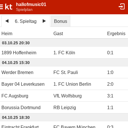
hallofmusic01
Spielplan
6. Spieltag
Bonus
Heim
Gast
Ergebnis
03.10.25 20:30
1899 Hoffenheim
1. FC Köln
0
:
1
04.10.25 15:30
Werder Bremen
FC St. Pauli
1
:
0
Bayer 04 Leverkusen
1. FC Union Berlin
2
:
0
FC Augsburg
VfL Wolfsburg
3
:
1
Borussia Dortmund
RB Leipzig
1
:
1
04.10.25 18:30
Eintracht Frankfurt
FC Bayern München
0
:
3