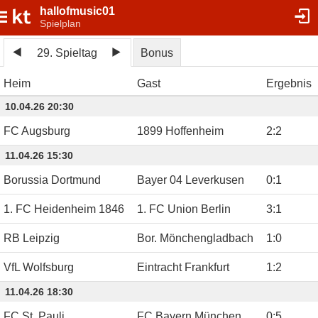
hallofmusic01
Spielplan
29. Spieltag
Bonus
Heim
Gast
Ergebnis
10.04.26 20:30
FC Augsburg
1899 Hoffenheim
2
:
2
11.04.26 15:30
Borussia Dortmund
Bayer 04 Leverkusen
0
:
1
1. FC Heidenheim 1846
1. FC Union Berlin
3
:
1
RB Leipzig
Bor. Mönchengladbach
1
:
0
VfL Wolfsburg
Eintracht Frankfurt
1
:
2
11.04.26 18:30
FC St. Pauli
FC Bayern München
0
:
5