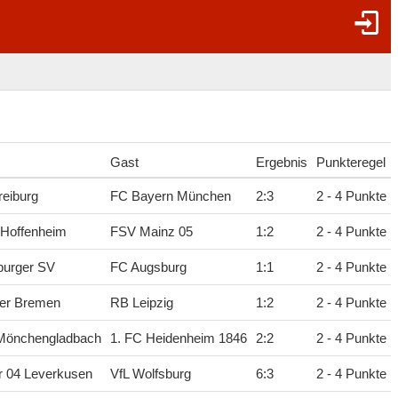
Gast
Ergebnis
Punkteregel
eiburg
FC Bayern München
2
:
3
2 - 4 Punkte
 Hoffenheim
FSV Mainz 05
1
:
2
2 - 4 Punkte
urger SV
FC Augsburg
1
:
1
2 - 4 Punkte
er Bremen
RB Leipzig
1
:
2
2 - 4 Punkte
 Mönchengladbach
1. FC Heidenheim 1846
2
:
2
2 - 4 Punkte
r 04 Leverkusen
VfL Wolfsburg
6
:
3
2 - 4 Punkte