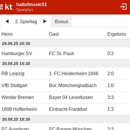
hallofmusic01
Spielplan
2. Spieltag
Bonus
Heim
Gast
Ergebnis
29.08.25 20:30
Hamburger SV
FC St. Pauli
0
:
2
30.08.25 15:30
RB Leipzig
1. FC Heidenheim 1846
2
:
0
VfB Stuttgart
Bor. Mönchengladbach
1
:
0
Werder Bremen
Bayer 04 Leverkusen
3
:
3
1899 Hoffenheim
Eintracht Frankfurt
1
:
3
30.08.25 18:30
FC Augsburg
FC Bayern München
2
:
3