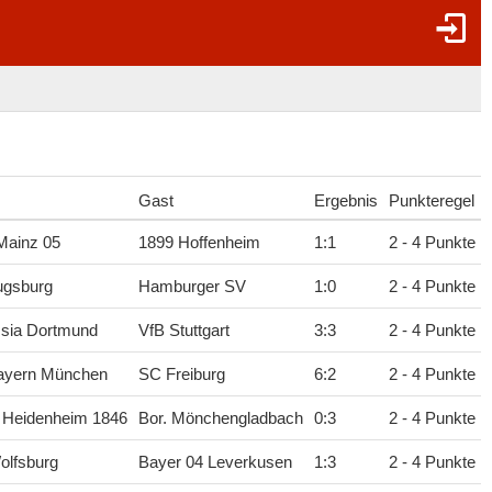
Gast
Ergebnis
Punkteregel
Mainz 05
1899 Hoffenheim
1
:
1
2 - 4 Punkte
ugsburg
Hamburger SV
1
:
0
2 - 4 Punkte
sia Dortmund
VfB Stuttgart
3
:
3
2 - 4 Punkte
ayern München
SC Freiburg
6
:
2
2 - 4 Punkte
 Heidenheim 1846
Bor. Mönchengladbach
0
:
3
2 - 4 Punkte
olfsburg
Bayer 04 Leverkusen
1
:
3
2 - 4 Punkte